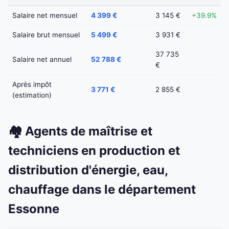
Salaire net mensuel
4 399 €
3 145 €
+39.9%
Salaire brut mensuel
5 499 €
3 931 €
37 735
Salaire net annuel
52 788 €
€
Après impôt
3 771 €
2 855 €
(estimation)
🏘️ Agents de maîtrise et
techniciens en production et
distribution d'énergie, eau,
chauffage dans le département
Essonne