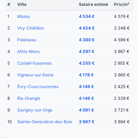
#
Ville
Salaire estimé
Prix/m²
1
Massy
4 534 €
4 576 €
2
Viry-Châtillon
4 424 €
3 248 €
3
Palaiseau
4 380 €
4 599 €
4
Athis-Mons
4 297 €
3 667 €
5
Corbeil-Essonnes
4 255 €
2 955 €
6
Vigneux-sur-Seine
4 178 €
3 660 €
7
Évry-Courcouronnes
4 149 €
2 425 €
8
Ris-Orangis
4 146 €
2 329 €
9
Savigny-sur-Orge
4 091 €
3 721 €
10
Sainte-Geneviève-des-Bois
3 967 €
3 694 €