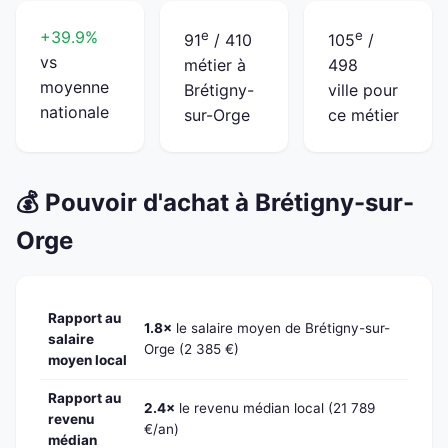
+39.9%
e
e
91
/ 410
105
/
vs
métier à
498
moyenne
Brétigny-
ville pour
nationale
sur-Orge
ce métier
💰 Pouvoir d'achat à Brétigny-sur-
Orge
Rapport au
1.8×
le salaire moyen de Brétigny-sur-
salaire
Orge (2 385 €)
moyen local
Rapport au
2.4×
le revenu médian local (21 789
revenu
€/an)
médian