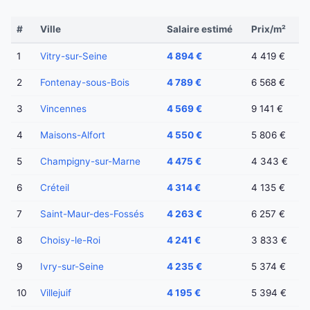
#
Ville
Salaire estimé
Prix/m²
1
Vitry-sur-Seine
4 894 €
4 419 €
2
Fontenay-sous-Bois
4 789 €
6 568 €
3
Vincennes
4 569 €
9 141 €
4
Maisons-Alfort
4 550 €
5 806 €
5
Champigny-sur-Marne
4 475 €
4 343 €
6
Créteil
4 314 €
4 135 €
7
Saint-Maur-des-Fossés
4 263 €
6 257 €
8
Choisy-le-Roi
4 241 €
3 833 €
9
Ivry-sur-Seine
4 235 €
5 374 €
10
Villejuif
4 195 €
5 394 €