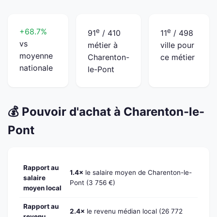
+68.7%
e
e
91
/ 410
11
/ 498
vs
métier à
ville pour
moyenne
Charenton-
ce métier
nationale
le-Pont
💰 Pouvoir d'achat à Charenton-le-
Pont
Rapport au
1.4×
le salaire moyen de Charenton-le-
salaire
Pont (3 756 €)
moyen local
Rapport au
2.4×
le revenu médian local (26 772
revenu