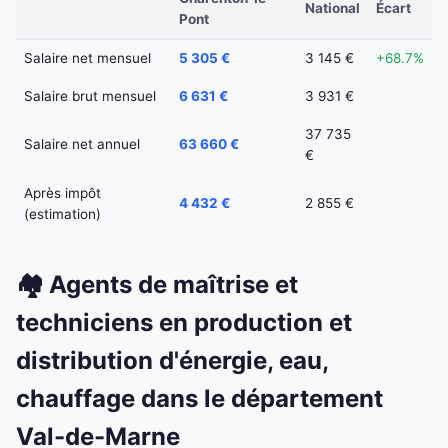
National
Écart
Pont
Salaire net mensuel
5 305 €
3 145 €
+68.7%
Salaire brut mensuel
6 631 €
3 931 €
37 735
Salaire net annuel
63 660 €
€
Après impôt
4 432 €
2 855 €
(estimation)
🏘️ Agents de maîtrise et
techniciens en production et
distribution d'énergie, eau,
chauffage dans le département
Val-de-Marne