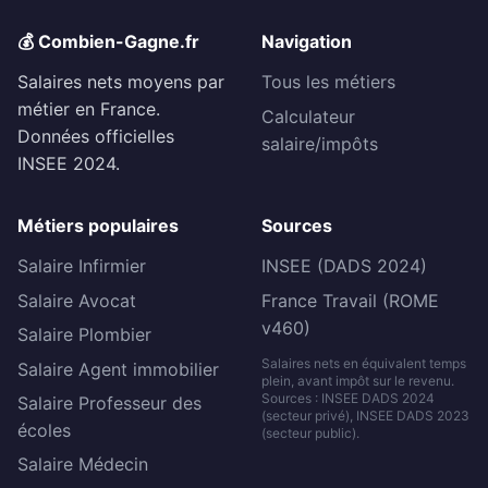
💰 Combien-Gagne.fr
Navigation
Salaires nets moyens par
Tous les métiers
métier en France.
Calculateur
Données officielles
salaire/impôts
INSEE 2024.
Métiers populaires
Sources
Salaire Infirmier
INSEE (DADS 2024)
Salaire Avocat
France Travail (ROME
v460)
Salaire Plombier
Salaires nets en équivalent temps
Salaire Agent immobilier
plein, avant impôt sur le revenu.
Sources : INSEE DADS 2024
Salaire Professeur des
(secteur privé), INSEE DADS 2023
écoles
(secteur public).
Salaire Médecin