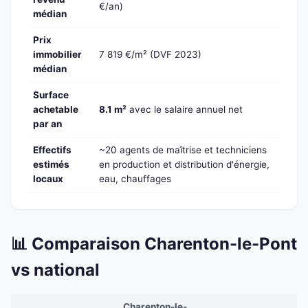
€/an)
médian
Prix
immobilier
7 819 €/m² (DVF 2023)
médian
Surface
achetable
8.1 m²
avec le salaire annuel net
par an
Effectifs
~20 agents de maîtrise et techniciens
estimés
en production et distribution d'énergie,
locaux
eau, chauffages
📊 Comparaison Charenton-le-Pont
vs national
Charenton-le-