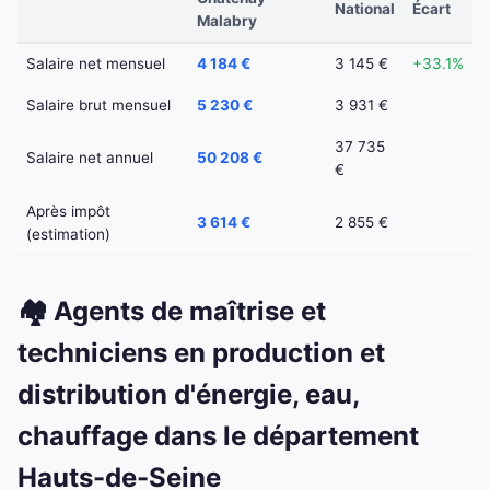
National
Écart
Malabry
Salaire net mensuel
4 184 €
3 145 €
+33.1%
Salaire brut mensuel
5 230 €
3 931 €
37 735
Salaire net annuel
50 208 €
€
Après impôt
3 614 €
2 855 €
(estimation)
🏘️ Agents de maîtrise et
techniciens en production et
distribution d'énergie, eau,
chauffage dans le département
Hauts-de-Seine