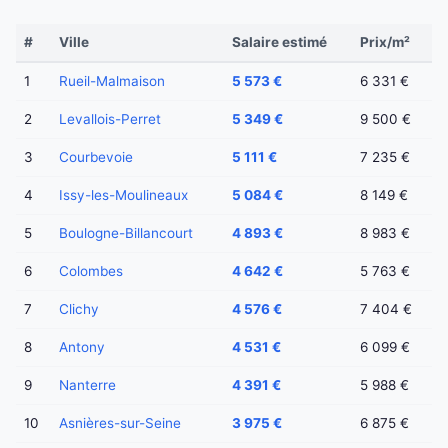
#
Ville
Salaire estimé
Prix/m²
1
Rueil-Malmaison
5 573 €
6 331 €
2
Levallois-Perret
5 349 €
9 500 €
3
Courbevoie
5 111 €
7 235 €
4
Issy-les-Moulineaux
5 084 €
8 149 €
5
Boulogne-Billancourt
4 893 €
8 983 €
6
Colombes
4 642 €
5 763 €
7
Clichy
4 576 €
7 404 €
8
Antony
4 531 €
6 099 €
9
Nanterre
4 391 €
5 988 €
10
Asnières-sur-Seine
3 975 €
6 875 €