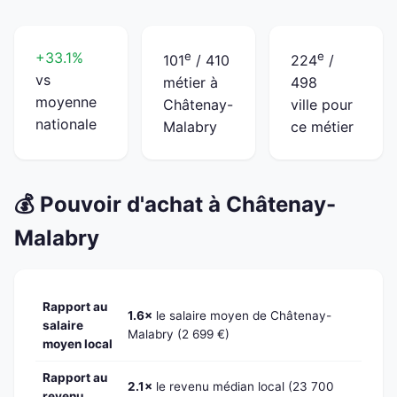
+33.1%
e
e
101
/ 410
224
/
vs
métier à
498
moyenne
Châtenay-
ville pour
nationale
Malabry
ce métier
💰 Pouvoir d'achat à Châtenay-
Malabry
Rapport au
1.6×
le salaire moyen de Châtenay-
salaire
Malabry (2 699 €)
moyen local
Rapport au
2.1×
le revenu médian local (23 700
revenu