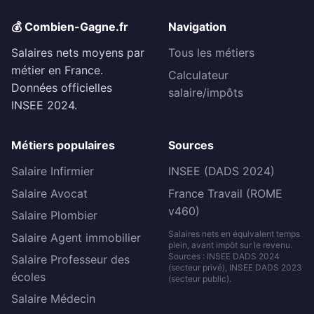
💰 Combien-Gagne.fr
Navigation
Salaires nets moyens par
Tous les métiers
métier en France.
Calculateur
Données officielles
salaire/impôts
INSEE 2024.
Métiers populaires
Sources
Salaire Infirmier
INSEE (DADS 2024)
Salaire Avocat
France Travail (ROME
v460)
Salaire Plombier
Salaires nets en équivalent temps
Salaire Agent immobilier
plein, avant impôt sur le revenu.
Sources : INSEE DADS 2024
Salaire Professeur des
(secteur privé), INSEE DADS 2023
écoles
(secteur public).
Salaire Médecin