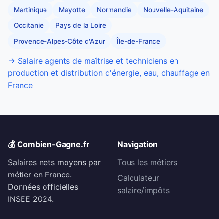
Martinique
Mayotte
Normandie
Nouvelle-Aquitaine
Occitanie
Pays de la Loire
Provence-Alpes-Côte d'Azur
Île-de-France
→ Salaire agents de maîtrise et techniciens en
production et distribution d'énergie, eau, chauffage en
France
💰 Combien-Gagne.fr
Navigation
Salaires nets moyens par
Tous les métiers
métier en France.
Calculateur
Données officielles
salaire/impôts
INSEE 2024.