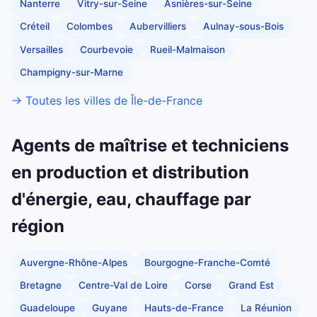
Nanterre
Vitry-sur-Seine
Asnières-sur-Seine
Créteil
Colombes
Aubervilliers
Aulnay-sous-Bois
Versailles
Courbevoie
Rueil-Malmaison
Champigny-sur-Marne
→ Toutes les villes de Île-de-France
Agents de maîtrise et techniciens
en production et distribution
d'énergie, eau, chauffage par
région
Auvergne-Rhône-Alpes
Bourgogne-Franche-Comté
Bretagne
Centre-Val de Loire
Corse
Grand Est
Guadeloupe
Guyane
Hauts-de-France
La Réunion