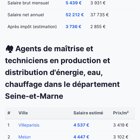
Salaire brut mensuel
5 439 €
3 931 €
Salaire net annuel
52 212 €
37 735 €
Après impôt (estimation)
3 736 €
2 855 €
🏘️ Agents de maîtrise et
techniciens en production et
distribution d'énergie, eau,
chauffage dans le département
Seine-et-Marne
#
Ville
Salaire estimé
Prix/m²
1
Villeparisis
4 537 €
3 419 €
2
Melun
4 447 €
3 102 €