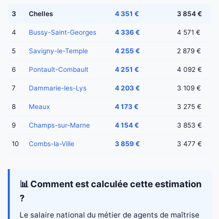
3
Chelles
4 351 €
3 854 €
4
Bussy-Saint-Georges
4 336 €
4 571 €
5
Savigny-le-Temple
4 255 €
2 879 €
6
Pontault-Combault
4 251 €
4 092 €
7
Dammarie-les-Lys
4 203 €
3 109 €
8
Meaux
4 173 €
3 275 €
9
Champs-sur-Marne
4 154 €
3 853 €
10
Combs-la-Ville
3 859 €
3 477 €
📊 Comment est calculée cette estimation
?
Le salaire national du métier de agents de maîtrise