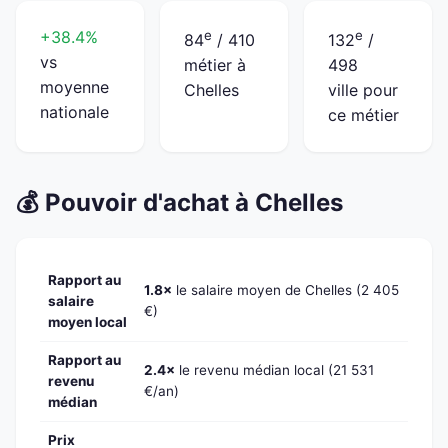
+38.4%
e
e
84
/ 410
132
/
vs
métier à
498
moyenne
Chelles
ville pour
nationale
ce métier
💰 Pouvoir d'achat à Chelles
Rapport au
1.8×
le salaire moyen de Chelles (2 405
salaire
€)
moyen local
Rapport au
2.4×
le revenu médian local (21 531
revenu
€/an)
médian
Prix