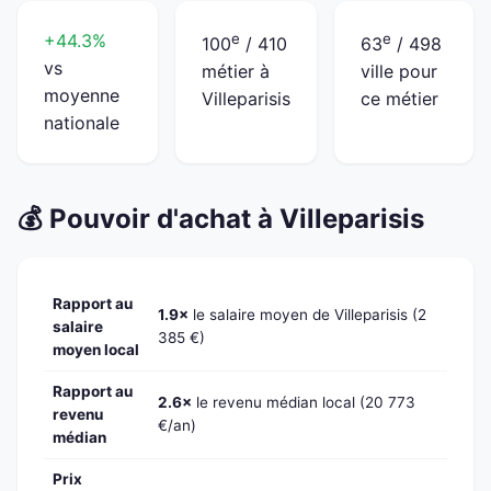
+44.3%
e
e
100
/ 410
63
/ 498
vs
métier à
ville pour
moyenne
Villeparisis
ce métier
nationale
💰 Pouvoir d'achat à Villeparisis
Rapport au
1.9×
le salaire moyen de Villeparisis (2
salaire
385 €)
moyen local
Rapport au
2.6×
le revenu médian local (20 773
revenu
€/an)
médian
Prix