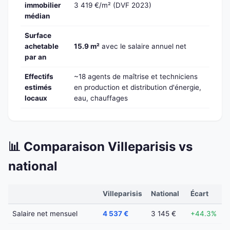
immobilier
3 419 €/m² (DVF 2023)
médian
Surface
achetable
15.9 m²
avec le salaire annuel net
par an
Effectifs
~18 agents de maîtrise et techniciens
estimés
en production et distribution d'énergie,
locaux
eau, chauffages
📊 Comparaison Villeparisis vs
national
Villeparisis
National
Écart
Salaire net mensuel
4 537 €
3 145 €
+44.3%