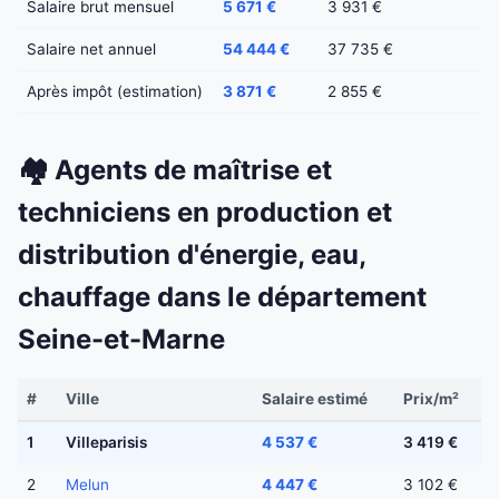
Salaire brut mensuel
5 671 €
3 931 €
Salaire net annuel
54 444 €
37 735 €
Après impôt (estimation)
3 871 €
2 855 €
🏘️ Agents de maîtrise et
techniciens en production et
distribution d'énergie, eau,
chauffage dans le département
Seine-et-Marne
#
Ville
Salaire estimé
Prix/m²
1
Villeparisis
4 537 €
3 419 €
2
Melun
4 447 €
3 102 €