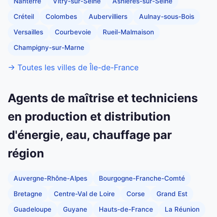
Nanterre
Vitry-sur-Seine
Asnières-sur-Seine
Créteil
Colombes
Aubervilliers
Aulnay-sous-Bois
Versailles
Courbevoie
Rueil-Malmaison
Champigny-sur-Marne
→ Toutes les villes de Île-de-France
Agents de maîtrise et techniciens
en production et distribution
d'énergie, eau, chauffage par
région
Auvergne-Rhône-Alpes
Bourgogne-Franche-Comté
Bretagne
Centre-Val de Loire
Corse
Grand Est
Guadeloupe
Guyane
Hauts-de-France
La Réunion