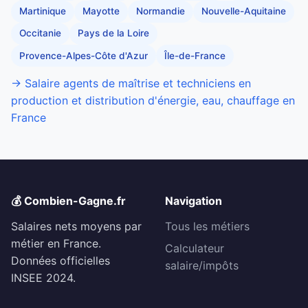
Martinique
Mayotte
Normandie
Nouvelle-Aquitaine
Occitanie
Pays de la Loire
Provence-Alpes-Côte d'Azur
Île-de-France
→ Salaire agents de maîtrise et techniciens en
production et distribution d'énergie, eau, chauffage en
France
💰 Combien-Gagne.fr
Navigation
Salaires nets moyens par
Tous les métiers
métier en France.
Calculateur
Données officielles
salaire/impôts
INSEE 2024.