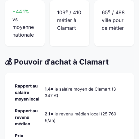
+44.1%
e
e
109
/ 410
65
/ 498
vs
métier à
ville pour
moyenne
Clamart
ce métier
nationale
💰 Pouvoir d'achat à Clamart
Rapport au
1.4×
le salaire moyen de Clamart (3
salaire
347 €)
moyen local
Rapport au
2.1×
le revenu médian local (25 760
revenu
€/an)
médian
Prix