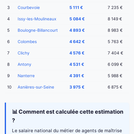
3
Courbevoie
5 111 €
7 235 €
4
Issy-les-Moulineaux
5 084 €
8 149 €
5
Boulogne-Billancourt
4 893 €
8 983 €
6
Colombes
4 642 €
5 763 €
7
Clichy
4 576 €
7 404 €
8
Antony
4 531 €
6 099 €
9
Nanterre
4 391 €
5 988 €
10
Asnières-sur-Seine
3 975 €
6 875 €
📊 Comment est calculée cette estimation
?
Le salaire national du métier de agents de maîtrise