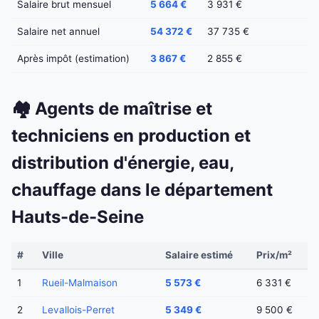
Salaire brut mensuel
5 664 €
3 931 €
Salaire net annuel
54 372 €
37 735 €
Après impôt (estimation)
3 867 €
2 855 €
🏘️ Agents de maîtrise et
techniciens en production et
distribution d'énergie, eau,
chauffage dans le département
Hauts-de-Seine
#
Ville
Salaire estimé
Prix/m²
1
Rueil-Malmaison
5 573 €
6 331 €
2
Levallois-Perret
5 349 €
9 500 €