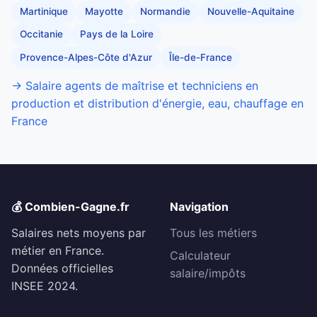
Martinique
Mayotte
Normandie
Nouvelle-Aquitaine
Occitanie
Pays de la Loire
Provence-Alpes-Côte d'Azur
Île-de-France
→ Salaire agents de maîtrise et techniciens en
production et distribution d'énergie, eau, chauffage en
France
💰 Combien-Gagne.fr
Navigation
Salaires nets moyens par
Tous les métiers
métier en France.
Calculateur
Données officielles
salaire/impôts
INSEE 2024.