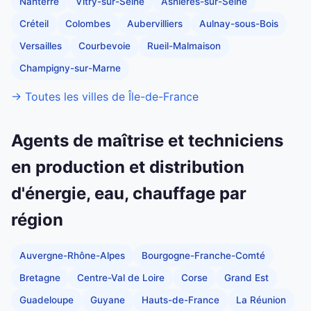
Nanterre
Vitry-sur-Seine
Asnières-sur-Seine
Créteil
Colombes
Aubervilliers
Aulnay-sous-Bois
Versailles
Courbevoie
Rueil-Malmaison
Champigny-sur-Marne
→ Toutes les villes de Île-de-France
Agents de maîtrise et techniciens
en production et distribution
d'énergie, eau, chauffage par
région
Auvergne-Rhône-Alpes
Bourgogne-Franche-Comté
Bretagne
Centre-Val de Loire
Corse
Grand Est
Guadeloupe
Guyane
Hauts-de-France
La Réunion