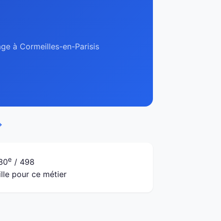
age à Cormeilles-en-Parisis
→
e
30
/ 498
ille pour ce métier