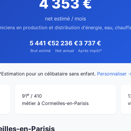
4 353 €
net estimé / mois
niciens en production et distribution d'énergie, eau, chauff
5 441 €
52 236 €
3 737 €
Brut estimé
Net annuel
Après impôt*
*Estimation pour un célibataire sans enfant.
Personnaliser 
e
91
/ 410
1
métier à Cormeilles-en-Parisis
v
illes-en-Parisis