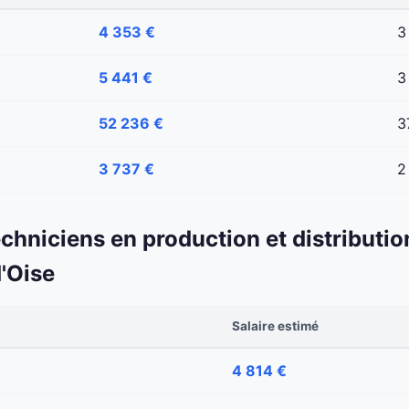
4 353 €
3
5 441 €
3
52 236 €
3
3 737 €
2
echniciens en production et distributio
'Oise
Salaire estimé
4 814 €