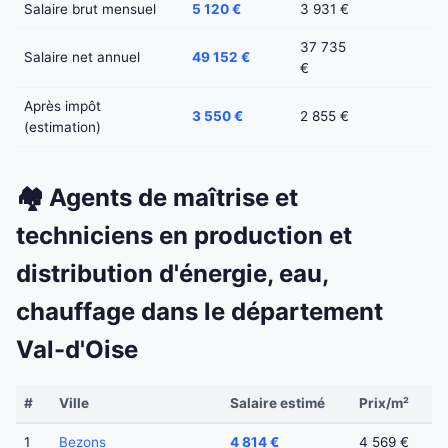
Salaire brut mensuel
5 120 €
3 931 €
37 735
Salaire net annuel
49 152 €
€
Après impôt
3 550 €
2 855 €
(estimation)
🏘️ Agents de maîtrise et
techniciens en production et
distribution d'énergie, eau,
chauffage dans le département
Val-d'Oise
#
Ville
Salaire estimé
Prix/m²
1
Bezons
4 814 €
4 569 €