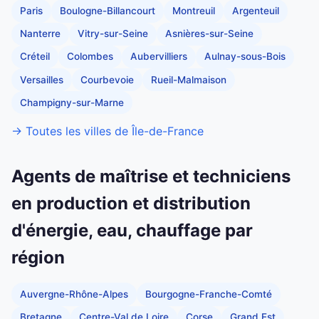
Paris
Boulogne-Billancourt
Montreuil
Argenteuil
Nanterre
Vitry-sur-Seine
Asnières-sur-Seine
Créteil
Colombes
Aubervilliers
Aulnay-sous-Bois
Versailles
Courbevoie
Rueil-Malmaison
Champigny-sur-Marne
→ Toutes les villes de Île-de-France
Agents de maîtrise et techniciens
en production et distribution
d'énergie, eau, chauffage par
région
Auvergne-Rhône-Alpes
Bourgogne-Franche-Comté
Bretagne
Centre-Val de Loire
Corse
Grand Est