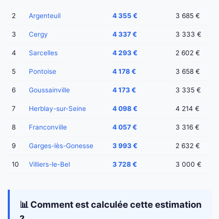
2
Argenteuil
4 355 €
3 685 €
3
Cergy
4 337 €
3 333 €
4
Sarcelles
4 293 €
2 602 €
5
Pontoise
4 178 €
3 658 €
6
Goussainville
4 173 €
3 335 €
7
Herblay-sur-Seine
4 098 €
4 214 €
8
Franconville
4 057 €
3 316 €
9
Garges-lès-Gonesse
3 993 €
2 632 €
10
Villiers-le-Bel
3 728 €
3 000 €
📊 Comment est calculée cette estimation
?