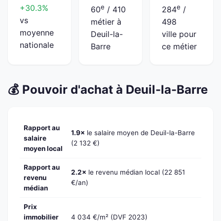
+30.3%
e
e
60
/ 410
284
/
vs
métier à
498
moyenne
Deuil-la-
ville pour
nationale
Barre
ce métier
💰 Pouvoir d'achat à Deuil-la-Barre
Rapport au
1.9×
le salaire moyen de Deuil-la-Barre
salaire
(2 132 €)
moyen local
Rapport au
2.2×
le revenu médian local (22 851
revenu
€/an)
médian
Prix
immobilier
4 034 €/m² (DVF 2023)