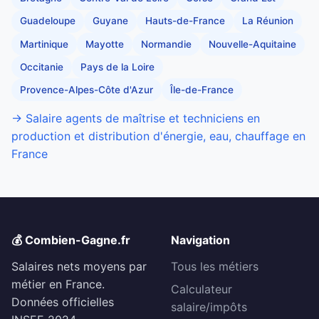
Guadeloupe
Guyane
Hauts-de-France
La Réunion
Martinique
Mayotte
Normandie
Nouvelle-Aquitaine
Occitanie
Pays de la Loire
Provence-Alpes-Côte d'Azur
Île-de-France
→ Salaire agents de maîtrise et techniciens en
production et distribution d'énergie, eau, chauffage en
France
💰 Combien-Gagne.fr
Navigation
Salaires nets moyens par
Tous les métiers
métier en France.
Calculateur
Données officielles
salaire/impôts