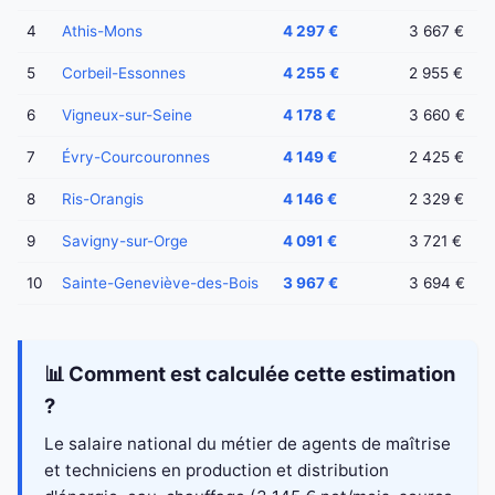
4
Athis-Mons
4 297 €
3 667 €
5
Corbeil-Essonnes
4 255 €
2 955 €
6
Vigneux-sur-Seine
4 178 €
3 660 €
7
Évry-Courcouronnes
4 149 €
2 425 €
8
Ris-Orangis
4 146 €
2 329 €
9
Savigny-sur-Orge
4 091 €
3 721 €
10
Sainte-Geneviève-des-Bois
3 967 €
3 694 €
📊 Comment est calculée cette estimation
?
Le salaire national du métier de agents de maîtrise
et techniciens en production et distribution