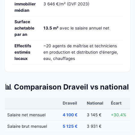
immobilier
3 646 €/m² (DVF 2023)
médian
Surface
achetable
13.5 m²
avec le salaire annuel net
par an
Effectifs
~20 agents de maîtrise et techniciens
estimés
en production et distribution d'énergie,
locaux
eau, chauffages
📊 Comparaison Draveil vs national
Draveil
National
Écart
Salaire net mensuel
4 100 €
3 145 €
+30.4%
Salaire brut mensuel
5 125 €
3 931 €