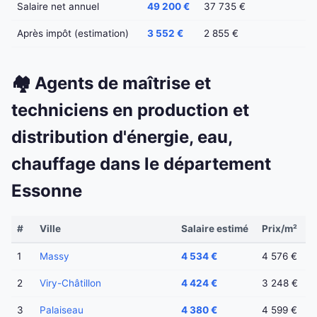
Salaire net annuel
49 200 €
37 735 €
Après impôt (estimation)
3 552 €
2 855 €
🏘️ Agents de maîtrise et
techniciens en production et
distribution d'énergie, eau,
chauffage dans le département
Essonne
#
Ville
Salaire estimé
Prix/m²
1
Massy
4 534 €
4 576 €
2
Viry-Châtillon
4 424 €
3 248 €
3
Palaiseau
4 380 €
4 599 €