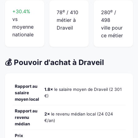
+30.4%
e
e
78
/ 410
280
/
vs
métier à
498
moyenne
Draveil
ville pour
nationale
ce métier
💰 Pouvoir d'achat à Draveil
Rapport au
1.8×
le salaire moyen de Draveil (2 301
salaire
€)
moyen local
Rapport au
2×
le revenu médian local (24 024
revenu
€/an)
médian
Prix