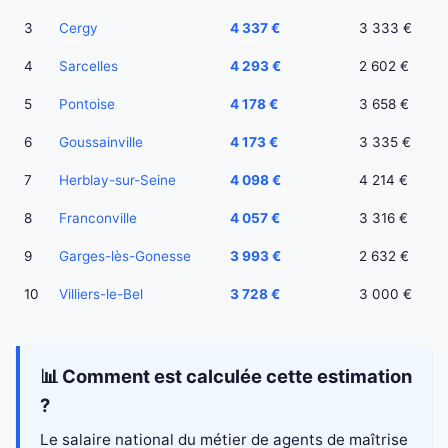
3
Cergy
4 337 €
3 333 €
4
Sarcelles
4 293 €
2 602 €
5
Pontoise
4 178 €
3 658 €
6
Goussainville
4 173 €
3 335 €
7
Herblay-sur-Seine
4 098 €
4 214 €
8
Franconville
4 057 €
3 316 €
9
Garges-lès-Gonesse
3 993 €
2 632 €
10
Villiers-le-Bel
3 728 €
3 000 €
📊 Comment est calculée cette estimation
?
Le salaire national du métier de agents de maîtrise