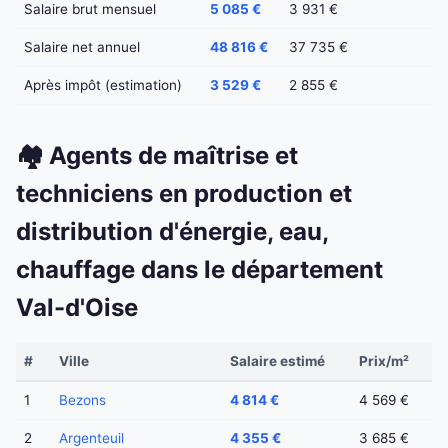
Salaire brut mensuel
5 085 €
3 931 €
Salaire net annuel
48 816 €
37 735 €
Après impôt (estimation)
3 529 €
2 855 €
🏘️ Agents de maîtrise et
techniciens en production et
distribution d'énergie, eau,
chauffage dans le département
Val-d'Oise
#
Ville
Salaire estimé
Prix/m²
1
Bezons
4 814 €
4 569 €
2
Argenteuil
4 355 €
3 685 €