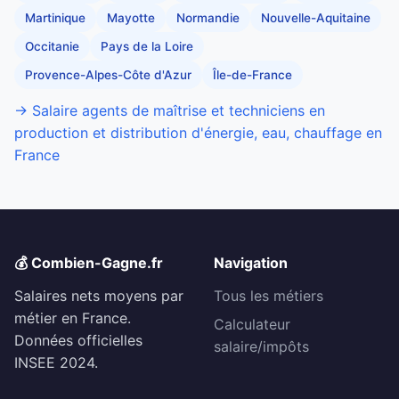
Martinique
Mayotte
Normandie
Nouvelle-Aquitaine
Occitanie
Pays de la Loire
Provence-Alpes-Côte d'Azur
Île-de-France
→ Salaire agents de maîtrise et techniciens en
production et distribution d'énergie, eau, chauffage en
France
💰 Combien-Gagne.fr
Navigation
Salaires nets moyens par
Tous les métiers
métier en France.
Calculateur
Données officielles
salaire/impôts
INSEE 2024.