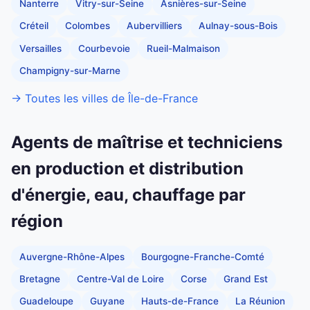
Nanterre
Vitry-sur-Seine
Asnières-sur-Seine
Créteil
Colombes
Aubervilliers
Aulnay-sous-Bois
Versailles
Courbevoie
Rueil-Malmaison
Champigny-sur-Marne
→ Toutes les villes de Île-de-France
Agents de maîtrise et techniciens
en production et distribution
d'énergie, eau, chauffage par
région
Auvergne-Rhône-Alpes
Bourgogne-Franche-Comté
Bretagne
Centre-Val de Loire
Corse
Grand Est
Guadeloupe
Guyane
Hauts-de-France
La Réunion