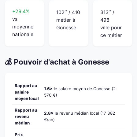
+29.4%
e
e
102
/ 410
313
/
vs
métier à
498
moyenne
Gonesse
ville pour
nationale
ce métier
💰 Pouvoir d'achat à Gonesse
Rapport au
1.6×
le salaire moyen de Gonesse (2
salaire
570 €)
moyen local
Rapport au
2.8×
le revenu médian local (17 382
revenu
€/an)
médian
Prix