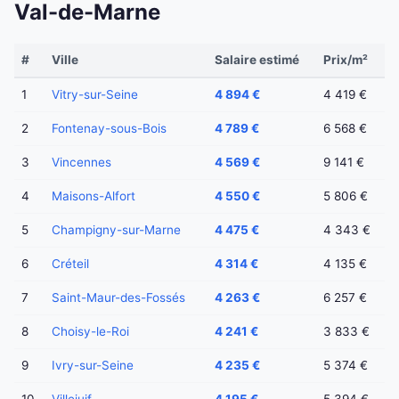
Val-de-Marne
#
Ville
Salaire estimé
Prix/m²
1
Vitry-sur-Seine
4 894 €
4 419 €
2
Fontenay-sous-Bois
4 789 €
6 568 €
3
Vincennes
4 569 €
9 141 €
4
Maisons-Alfort
4 550 €
5 806 €
5
Champigny-sur-Marne
4 475 €
4 343 €
6
Créteil
4 314 €
4 135 €
7
Saint-Maur-des-Fossés
4 263 €
6 257 €
8
Choisy-le-Roi
4 241 €
3 833 €
9
Ivry-sur-Seine
4 235 €
5 374 €