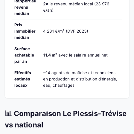
Rapport au
2×
le revenu médian local (23 976
revenu
€/an)
médian
Prix
immobilier
4 231 €/m² (DVF 2023)
médian
Surface
achetable
11.4 m²
avec le salaire annuel net
par an
Effectifs
~14 agents de maîtrise et techniciens
estimés
en production et distribution d'énergie,
locaux
eau, chauffages
📊 Comparaison Le Plessis-Trévise
vs national