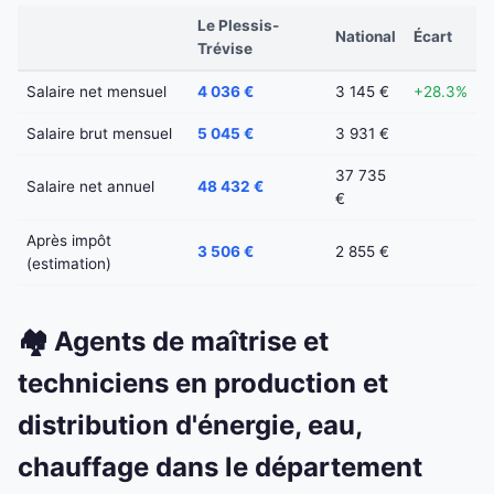
Le Plessis-
National
Écart
Trévise
Salaire net mensuel
4 036 €
3 145 €
+28.3%
Salaire brut mensuel
5 045 €
3 931 €
37 735
Salaire net annuel
48 432 €
€
Après impôt
3 506 €
2 855 €
(estimation)
🏘️ Agents de maîtrise et
techniciens en production et
distribution d'énergie, eau,
chauffage dans le département