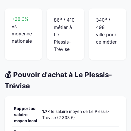
+28.3%
e
e
86
/ 410
340
/
vs
métier à
498
moyenne
Le
ville pour
nationale
Plessis-
ce métier
Trévise
💰 Pouvoir d'achat à Le Plessis-
Trévise
Rapport au
1.7×
le salaire moyen de Le Plessis-
salaire
Trévise (2 338 €)
moyen local