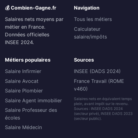
💰 Combien-Gagne.fr
Navigation
Salaires nets moyens par
Tous les métiers
métier en France.
Calculateur
Données officielles
salaire/impôts
INSEE 2024.
Métiers populaires
Sources
Salaire Infirmier
INSEE (DADS 2024)
Salaire Avocat
France Travail (ROME
v460)
Salaire Plombier
Salaires nets en équivalent temps
Salaire Agent immobilier
plein, avant impôt sur le revenu.
Sources : INSEE DADS 2024
Salaire Professeur des
(secteur privé), INSEE DADS 2023
écoles
(secteur public).
Salaire Médecin