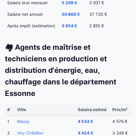
Salaire brut mensuel
5 299 €
3 931 €
Salaire net annuel
50 868 €
37 735 €
Après impôt (estimation)
3 654 €
2 855 €
🏘️ Agents de maîtrise et
techniciens en production et
distribution d'énergie, eau,
chauffage dans le département
Essonne
#
Ville
Salaire estimé
Prix/m²
1
Massy
4 534 €
4 576 €
2
Viry-Châtillon
4 424 €
3 248 €