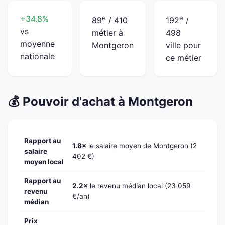
+34.8%
e
e
89
/ 410
192
/
vs
métier à
498
moyenne
Montgeron
ville pour
nationale
ce métier
💰 Pouvoir d'achat à Montgeron
Rapport au
1.8×
le salaire moyen de Montgeron (2
salaire
402 €)
moyen local
Rapport au
2.2×
le revenu médian local (23 059
revenu
€/an)
médian
Prix