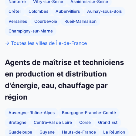
Nanterre
Vitry-sur-Seine
Asnières-sur-Seine
Créteil
Colombes
Aubervilliers
Aulnay-sous-Bois
Versailles
Courbevoie
Rueil-Malmaison
Champigny-sur-Marne
→ Toutes les villes de Île-de-France
Agents de maîtrise et techniciens
en production et distribution
d'énergie, eau, chauffage par
région
Auvergne-Rhône-Alpes
Bourgogne-Franche-Comté
Bretagne
Centre-Val de Loire
Corse
Grand Est
Guadeloupe
Guyane
Hauts-de-France
La Réunion