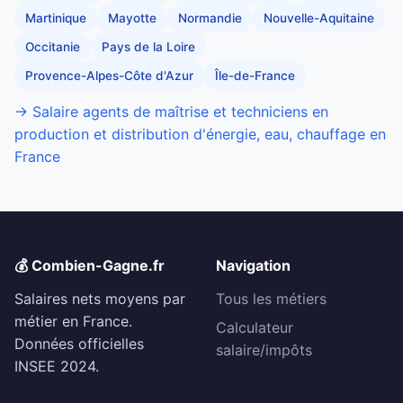
Martinique
Mayotte
Normandie
Nouvelle-Aquitaine
Occitanie
Pays de la Loire
Provence-Alpes-Côte d'Azur
Île-de-France
→ Salaire agents de maîtrise et techniciens en
production et distribution d'énergie, eau, chauffage en
France
💰 Combien-Gagne.fr
Navigation
Salaires nets moyens par
Tous les métiers
métier en France.
Calculateur
Données officielles
salaire/impôts
INSEE 2024.