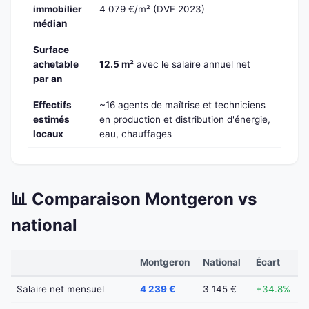
immobilier
4 079 €/m² (DVF 2023)
médian
Surface
achetable
12.5 m²
avec le salaire annuel net
par an
Effectifs
~16 agents de maîtrise et techniciens
estimés
en production et distribution d'énergie,
locaux
eau, chauffages
📊 Comparaison Montgeron vs
national
Montgeron
National
Écart
Salaire net mensuel
4 239 €
3 145 €
+34.8%