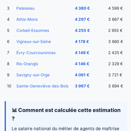
3
Palaiseau
4 380 €
4 599 €
4
Athis-Mons
4 297 €
3 667 €
5
Corbeil-Essonnes
4 255 €
2 955 €
6
Vigneux-sur-Seine
4 178 €
3 660 €
7
Évry-Courcouronnes
4 149 €
2 425 €
8
Ris-Orangis
4 146 €
2 329 €
9
Savigny-sur-Orge
4 091 €
3 721 €
10
Sainte-Geneviève-des-Bois
3 967 €
3 694 €
📊 Comment est calculée cette estimation
?
Le salaire national du métier de agents de maîtrise