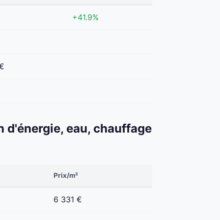
+41.9%
 €
€
n d'énergie, eau, chauffage
Prix/m²
6 331 €