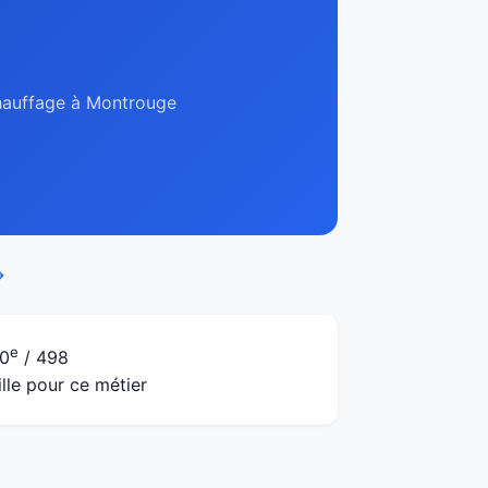
 chauffage à Montrouge
→
e
0
/ 498
ille pour ce métier