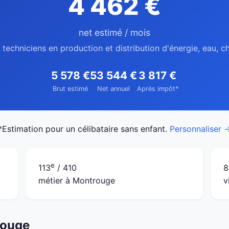
4 462 €
net estimé / mois
 techniciens en production et distribution d'énergie, eau,
5 578 €
53 544 €
3 817 €
Brut estimé
Net annuel
Après impôt*
*Estimation pour un célibataire sans enfant.
Personnaliser 
e
113
/ 410
8
métier à Montrouge
v
rouge