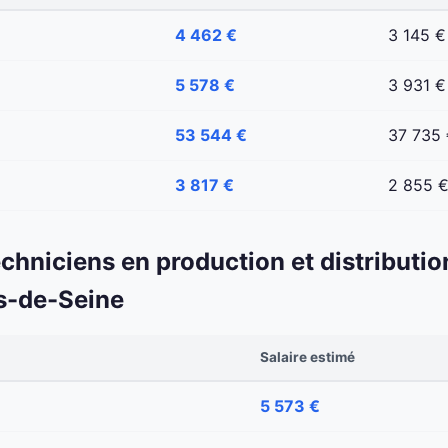
4 462 €
3 145 €
5 578 €
3 931 €
53 544 €
37 735
3 817 €
2 855 
echniciens en production et distributio
s-de-Seine
Salaire estimé
5 573 €