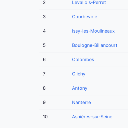
2
Levallois-Perret
3
Courbevoie
4
Issy-les-Moulineaux
5
Boulogne-Billancourt
6
Colombes
7
Clichy
8
Antony
9
Nanterre
10
Asnières-sur-Seine