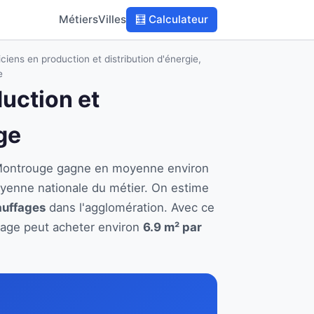
Métiers
Villes
🧮 Calculateur
ciens en production et distribution d'énergie,
e
duction et
ge
 à Montrouge gagne en moyenne environ
oyenne nationale du métier. On estime
auffages
dans l'agglomération. Avec ce
ffage peut acheter environ
6.9 m² par