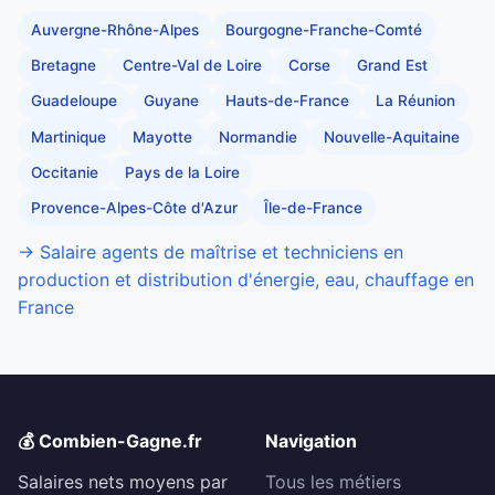
Auvergne-Rhône-Alpes
Bourgogne-Franche-Comté
Bretagne
Centre-Val de Loire
Corse
Grand Est
Guadeloupe
Guyane
Hauts-de-France
La Réunion
Martinique
Mayotte
Normandie
Nouvelle-Aquitaine
Occitanie
Pays de la Loire
Provence-Alpes-Côte d'Azur
Île-de-France
→ Salaire agents de maîtrise et techniciens en
production et distribution d'énergie, eau, chauffage en
France
💰 Combien-Gagne.fr
Navigation
Salaires nets moyens par
Tous les métiers