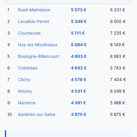
1
Rueil-Malmaison
5 573 €
6 331 €
2
Levallois-Perret
5 349 €
9 500 €
3
Courbevoie
5 111 €
7 235 €
4
Issy-les-Moulineaux
5 084 €
8 149 €
5
Boulogne-Billancourt
4 893 €
8 983 €
6
Colombes
4 642 €
5 763 €
7
Clichy
4 576 €
7 404 €
8
Antony
4 531 €
6 099 €
9
Nanterre
4 391 €
5 988 €
10
Asnières-sur-Seine
3 975 €
6 875 €