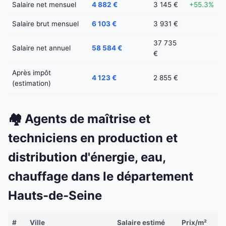
Salaire net mensuel
4 882 €
3 145 €
+55.3%
Salaire brut mensuel
6 103 €
3 931 €
37 735
Salaire net annuel
58 584 €
€
Après impôt
4 123 €
2 855 €
(estimation)
🏘️ Agents de maîtrise et
techniciens en production et
distribution d'énergie, eau,
chauffage dans le département
Hauts-de-Seine
#
Ville
Salaire estimé
Prix/m²