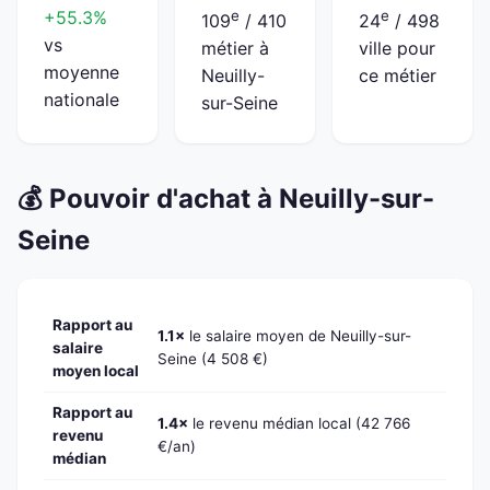
+55.3%
e
e
109
/ 410
24
/ 498
vs
métier à
ville pour
moyenne
Neuilly-
ce métier
nationale
sur-Seine
💰 Pouvoir d'achat à Neuilly-sur-
Seine
Rapport au
1.1×
le salaire moyen de Neuilly-sur-
salaire
Seine (4 508 €)
moyen local
Rapport au
1.4×
le revenu médian local (42 766
revenu
€/an)
médian