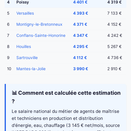
4
Poissy
4 401 €
4 319 €
5
Versailles
4 393 €
7 133 €
6
Montigny-le-Bretonneux
4 371 €
4 152 €
7
Conflans-Sainte-Honorine
4 347 €
4 242 €
8
Houilles
4 295 €
5 267 €
9
Sartrouville
4 112 €
4 736 €
10
Mantes-la-Jolie
3 990 €
2 910 €
📊 Comment est calculée cette estimation
?
Le salaire national du métier de agents de maîtrise
et techniciens en production et distribution
d'énergie, eau, chauffage (3 145 € net/mois, source