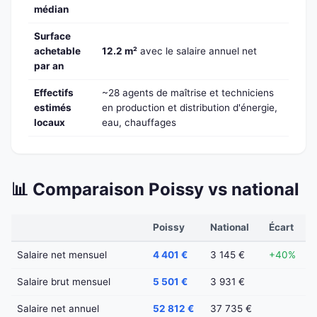
médian
Surface
achetable
12.2 m²
avec le salaire annuel net
par an
Effectifs
~28 agents de maîtrise et techniciens
estimés
en production et distribution d'énergie,
locaux
eau, chauffages
📊 Comparaison Poissy vs national
Poissy
National
Écart
Salaire net mensuel
4 401 €
3 145 €
+40%
Salaire brut mensuel
5 501 €
3 931 €
Salaire net annuel
52 812 €
37 735 €