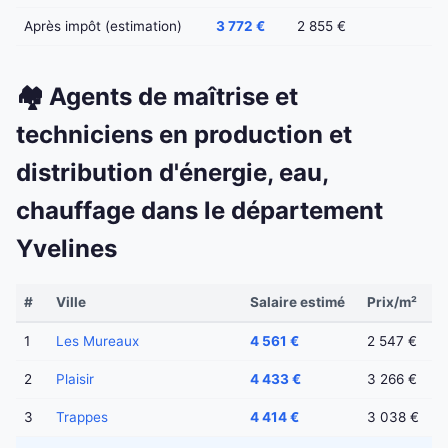
Après impôt (estimation)
3 772 €
2 855 €
🏘️ Agents de maîtrise et
techniciens en production et
distribution d'énergie, eau,
chauffage dans le département
Yvelines
#
Ville
Salaire estimé
Prix/m²
1
Les Mureaux
4 561 €
2 547 €
2
Plaisir
4 433 €
3 266 €
3
Trappes
4 414 €
3 038 €