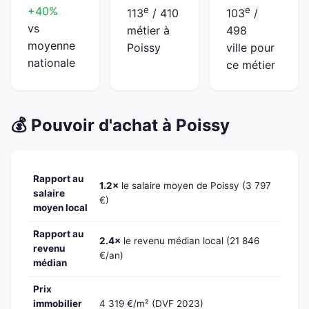
+40%
e
e
113
/ 410
103
/
vs
métier à
498
moyenne
Poissy
ville pour
nationale
ce métier
💰 Pouvoir d'achat à Poissy
Rapport au
1.2×
le salaire moyen de Poissy (3 797
salaire
€)
moyen local
Rapport au
2.4×
le revenu médian local (21 846
revenu
€/an)
médian
Prix
immobilier
4 319 €/m² (DVF 2023)