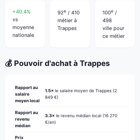
+40.4%
e
e
92
/ 410
100
/
vs
métier à
498
moyenne
Trappes
ville pour
nationale
ce métier
💰 Pouvoir d'achat à Trappes
Rapport au
1.5×
le salaire moyen de Trappes (2
salaire
849 €)
moyen local
Rapport au
3.3×
le revenu médian local (16 270
revenu
€/an)
médian
Prix