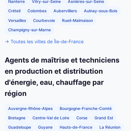
Nanterre
Vitry-sur-Seine
Asnières-sur-Seine
Créteil
Colombes
Aubervilliers
Aulnay-sous-Bois
Versailles
Courbevoie
Rueil-Malmaison
Champigny-sur-Marne
→ Toutes les villes de Île-de-France
Agents de maîtrise et techniciens
en production et distribution
d'énergie, eau, chauffage par
région
Auvergne-Rhône-Alpes
Bourgogne-Franche-Comté
Bretagne
Centre-Val de Loire
Corse
Grand Est
Guadeloupe
Guyane
Hauts-de-France
La Réunion