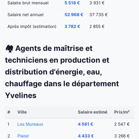
Salaire brut mensuel
5 518 €
3 931 €
Salaire net annuel
52 968 €
37 735 €
Après impôt (estimation)
3 782 €
2 855 €
🏘️ Agents de maîtrise et
techniciens en production et
distribution d'énergie, eau,
chauffage dans le département
Yvelines
#
Ville
Salaire estimé
Prix/m²
1
Les Mureaux
4 561 €
2 547 €
2
Plaisir
4 433 €
3 266 €