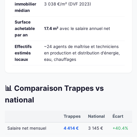
immobilier
3 038 €/m² (DVF 2023)
médian
Surface
achetable
17.4 m²
avec le salaire annuel net
par an
Effectifs
~24 agents de maîtrise et techniciens
estimés
en production et distribution d'énergie,
locaux
eau, chauffages
📊 Comparaison Trappes vs
national
Trappes
National
Écart
Salaire net mensuel
4 414 €
3 145 €
+40.4%