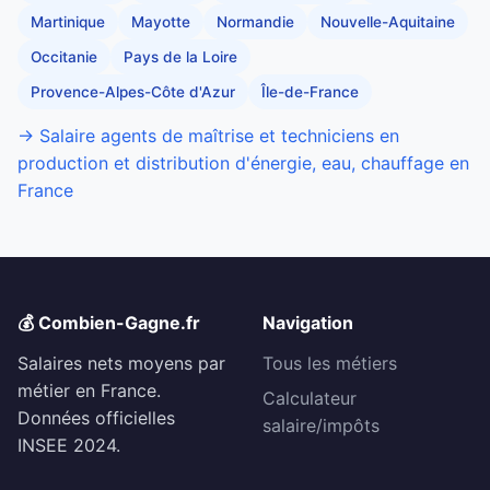
Martinique
Mayotte
Normandie
Nouvelle-Aquitaine
Occitanie
Pays de la Loire
Provence-Alpes-Côte d'Azur
Île-de-France
→ Salaire agents de maîtrise et techniciens en
production et distribution d'énergie, eau, chauffage en
France
💰 Combien-Gagne.fr
Navigation
Salaires nets moyens par
Tous les métiers
métier en France.
Calculateur
Données officielles
salaire/impôts
INSEE 2024.