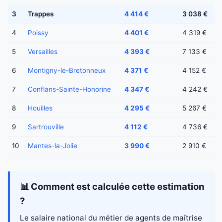
3
Trappes
4 414 €
3 038 €
4
Poissy
4 401 €
4 319 €
5
Versailles
4 393 €
7 133 €
6
Montigny-le-Bretonneux
4 371 €
4 152 €
7
Conflans-Sainte-Honorine
4 347 €
4 242 €
8
Houilles
4 295 €
5 267 €
9
Sartrouville
4 112 €
4 736 €
10
Mantes-la-Jolie
3 990 €
2 910 €
📊 Comment est calculée cette estimation
?
Le salaire national du métier de agents de maîtrise