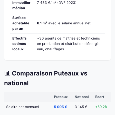
immobilier
7 433 €/m² (DVF 2023)
médian
Surface
achetable
8.1 m²
avec le salaire annuel net
par an
Effectifs
~30 agents de maîtrise et techniciens
estimés
en production et distribution d'énergie,
locaux
eau, chauffages
📊 Comparaison Puteaux vs
national
Puteaux
National
Écart
Salaire net mensuel
5 005 €
3 145 €
+59.2%