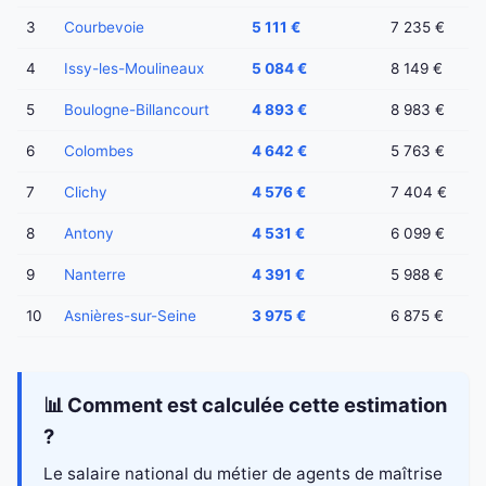
3
Courbevoie
5 111 €
7 235 €
4
Issy-les-Moulineaux
5 084 €
8 149 €
5
Boulogne-Billancourt
4 893 €
8 983 €
6
Colombes
4 642 €
5 763 €
7
Clichy
4 576 €
7 404 €
8
Antony
4 531 €
6 099 €
9
Nanterre
4 391 €
5 988 €
10
Asnières-sur-Seine
3 975 €
6 875 €
📊 Comment est calculée cette estimation
?
Le salaire national du métier de agents de maîtrise