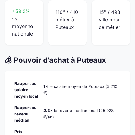
+59.2%
e
e
110
/ 410
15
/ 498
vs
métier à
ville pour
moyenne
Puteaux
ce métier
nationale
💰 Pouvoir d'achat à Puteaux
Rapport au
1×
le salaire moyen de Puteaux (5 210
salaire
€)
moyen local
Rapport au
2.3×
le revenu médian local (25 928
revenu
€/an)
médian
Prix