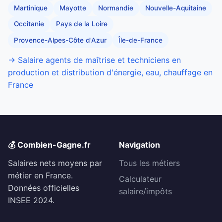
Martinique
Mayotte
Normandie
Nouvelle-Aquitaine
Occitanie
Pays de la Loire
Provence-Alpes-Côte d'Azur
Île-de-France
→ Salaire agents de maîtrise et techniciens en
production et distribution d'énergie, eau, chauffage en
France
💰 Combien-Gagne.fr
Navigation
Salaires nets moyens par
Tous les métiers
métier en France.
Calculateur
Données officielles
salaire/impôts
INSEE 2024.