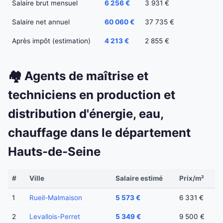
Salaire brut mensuel
6 256 €
3 931 €
Salaire net annuel
60 060 €
37 735 €
Après impôt (estimation)
4 213 €
2 855 €
🏘️ Agents de maîtrise et
techniciens en production et
distribution d'énergie, eau,
chauffage dans le département
Hauts-de-Seine
#
Ville
Salaire estimé
Prix/m²
1
Rueil-Malmaison
5 573 €
6 331 €
2
Levallois-Perret
5 349 €
9 500 €