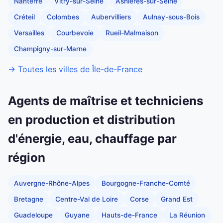
Nanterre
Vitry-sur-Seine
Asnières-sur-Seine
Créteil
Colombes
Aubervilliers
Aulnay-sous-Bois
Versailles
Courbevoie
Rueil-Malmaison
Champigny-sur-Marne
→ Toutes les villes de Île-de-France
Agents de maîtrise et techniciens
en production et distribution
d'énergie, eau, chauffage par
région
Auvergne-Rhône-Alpes
Bourgogne-Franche-Comté
Bretagne
Centre-Val de Loire
Corse
Grand Est
Guadeloupe
Guyane
Hauts-de-France
La Réunion