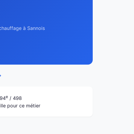
 chauffage à Sannois
→
e
94
/ 498
ille pour ce métier