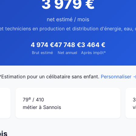
3 979 €
net estimé / mois
et techniciens en production et distribution d'énergie, eau,
4 974 €
47 748 €
3 464 €
Brut estimé
Net annuel
Après impôt*
*Estimation pour un célibataire sans enfant.
Personnaliser 
e
79
/ 410
3
métier à Sannois
v
ois