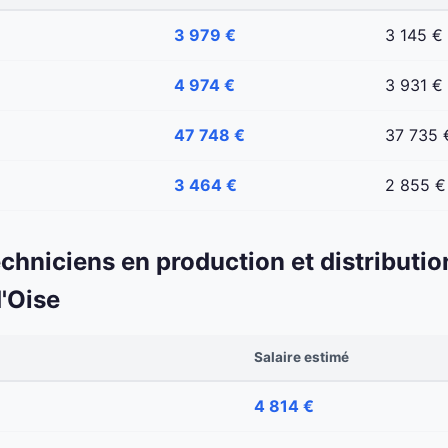
3 979 €
3 145 €
4 974 €
3 931 €
47 748 €
37 735 
3 464 €
2 855 €
echniciens en production et distributio
'Oise
Salaire estimé
4 814 €