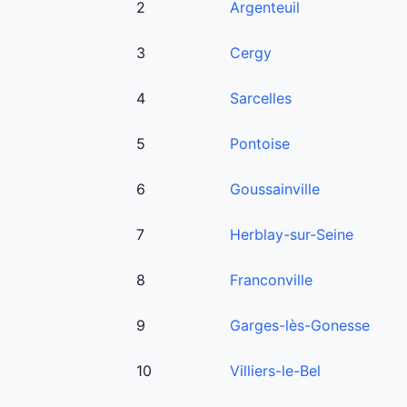
2
Argenteuil
3
Cergy
4
Sarcelles
5
Pontoise
6
Goussainville
7
Herblay-sur-Seine
8
Franconville
9
Garges-lès-Gonesse
10
Villiers-le-Bel