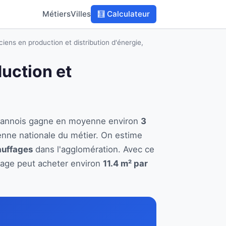
Métiers
Villes
🧮 Calculateur
ciens en production et distribution d'énergie,
duction et
 à Sannois gagne en moyenne environ
3
enne nationale du métier. On estime
auffages
dans l'agglomération. Avec ce
ffage peut acheter environ
11.4 m² par