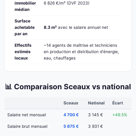
immobilier
6 826 €/m² (DVF 2023)
médian
Surface
achetable
8.3 m²
avec le salaire annuel net
par an
Effectifs
~14 agents de maîtrise et techniciens
estimés
en production et distribution d'énergie,
locaux
eau, chauffages
📊 Comparaison Sceaux vs national
Sceaux
National
Écart
Salaire net mensuel
4 700 €
3 145 €
+49.5%
Salaire brut mensuel
5 875 €
3 931 €