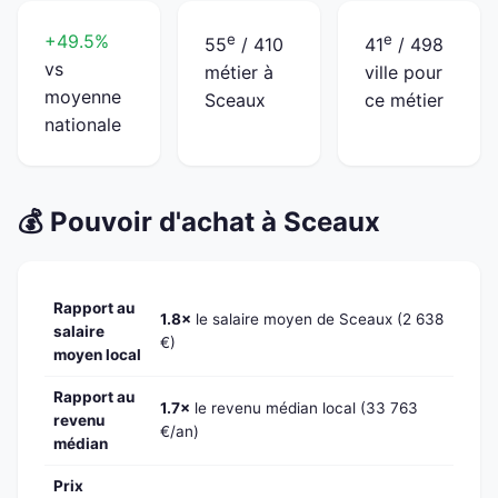
+49.5%
e
e
55
/ 410
41
/ 498
vs
métier à
ville pour
moyenne
Sceaux
ce métier
nationale
💰 Pouvoir d'achat à Sceaux
Rapport au
1.8×
le salaire moyen de Sceaux (2 638
salaire
€)
moyen local
Rapport au
1.7×
le revenu médian local (33 763
revenu
€/an)
médian
Prix