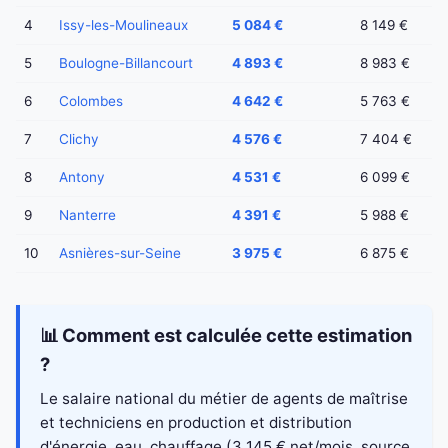
4
Issy-les-Moulineaux
5 084 €
8 149 €
5
Boulogne-Billancourt
4 893 €
8 983 €
6
Colombes
4 642 €
5 763 €
7
Clichy
4 576 €
7 404 €
8
Antony
4 531 €
6 099 €
9
Nanterre
4 391 €
5 988 €
10
Asnières-sur-Seine
3 975 €
6 875 €
📊 Comment est calculée cette estimation
?
Le salaire national du métier de agents de maîtrise
et techniciens en production et distribution
d'énergie, eau, chauffage (3 145 € net/mois, source