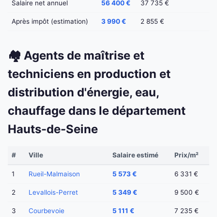
Salaire net annuel
56 400 €
37 735 €
Après impôt (estimation)
3 990 €
2 855 €
🏘️ Agents de maîtrise et
techniciens en production et
distribution d'énergie, eau,
chauffage dans le département
Hauts-de-Seine
#
Ville
Salaire estimé
Prix/m²
1
Rueil-Malmaison
5 573 €
6 331 €
2
Levallois-Perret
5 349 €
9 500 €
3
Courbevoie
5 111 €
7 235 €