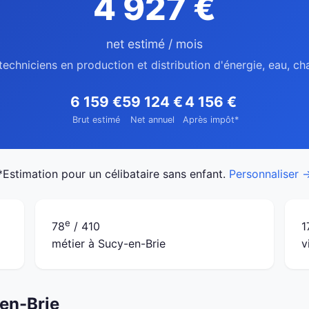
4 927 €
net estimé / mois
techniciens en production et distribution d'énergie, eau, c
6 159 €
59 124 €
4 156 €
Brut estimé
Net annuel
Après impôt*
*Estimation pour un célibataire sans enfant.
Personnaliser 
e
78
/ 410
1
métier à Sucy-en-Brie
v
-en-Brie