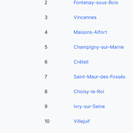
2
Fontenay-sous-Bois
3
Vincennes
4
Maisons-Alfort
5
Champigny-sur-Marne
6
Créteil
7
Saint-Maur-des-Fossés
8
Choisy-le-Roi
9
Ivry-sur-Seine
10
Villejuif