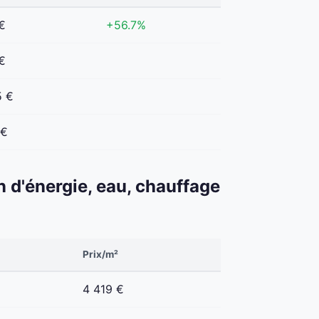
€
+56.7%
€
5 €
 €
n d'énergie, eau, chauffage
Prix/m²
4 419 €