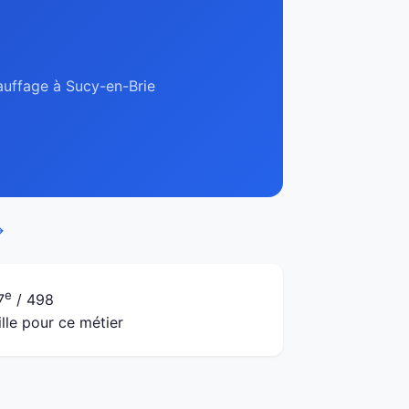
hauffage à Sucy-en-Brie
→
e
7
/ 498
ille pour ce métier