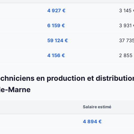
4 927 €
3 145 
6 159 €
3 931 
59 124 €
37 73
4 156 €
2 855
echniciens en production et distributio
de-Marne
Salaire estimé
4 894 €