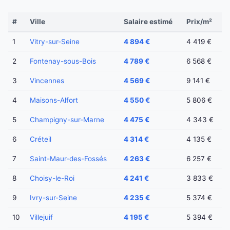
#
Ville
Salaire estimé
Prix/m²
1
Vitry-sur-Seine
4 894 €
4 419 €
2
Fontenay-sous-Bois
4 789 €
6 568 €
3
Vincennes
4 569 €
9 141 €
4
Maisons-Alfort
4 550 €
5 806 €
5
Champigny-sur-Marne
4 475 €
4 343 €
6
Créteil
4 314 €
4 135 €
7
Saint-Maur-des-Fossés
4 263 €
6 257 €
8
Choisy-le-Roi
4 241 €
3 833 €
9
Ivry-sur-Seine
4 235 €
5 374 €
10
Villejuif
4 195 €
5 394 €