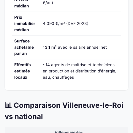
€/an)
médian
Prix
immobilier
4 090 €/m² (DVF 2023)
médian
Surface
achetable
13.1 m²
avec le salaire annuel net
par an
Effectifs
~14 agents de maîtrise et techniciens
estimés
en production et distribution d'énergie,
locaux
eau, chauffages
📊 Comparaison Villeneuve-le-Roi
vs national
Villeneuve-le-