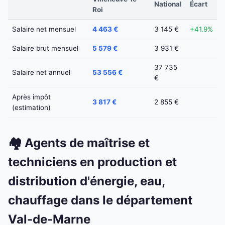
National
Écart
Roi
Salaire net mensuel
4 463 €
3 145 €
+41.9%
Salaire brut mensuel
5 579 €
3 931 €
37 735
Salaire net annuel
53 556 €
€
Après impôt
3 817 €
2 855 €
(estimation)
🏘️ Agents de maîtrise et
techniciens en production et
distribution d'énergie, eau,
chauffage dans le département
Val-de-Marne