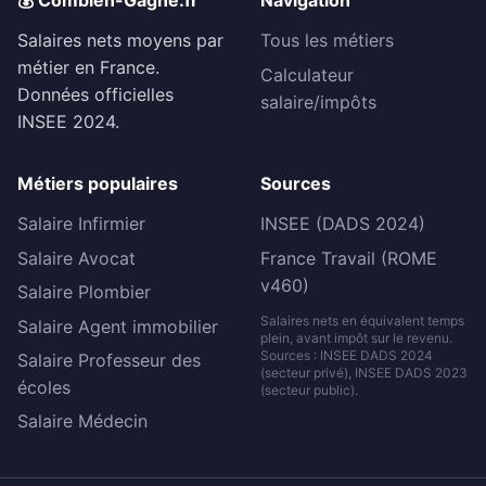
💰 Combien-Gagne.fr
Navigation
Salaires nets moyens par
Tous les métiers
métier en France.
Calculateur
Données officielles
salaire/impôts
INSEE 2024.
Métiers populaires
Sources
Salaire Infirmier
INSEE (DADS 2024)
Salaire Avocat
France Travail (ROME
v460)
Salaire Plombier
Salaires nets en équivalent temps
Salaire Agent immobilier
plein, avant impôt sur le revenu.
Sources : INSEE DADS 2024
Salaire Professeur des
(secteur privé), INSEE DADS 2023
écoles
(secteur public).
Salaire Médecin