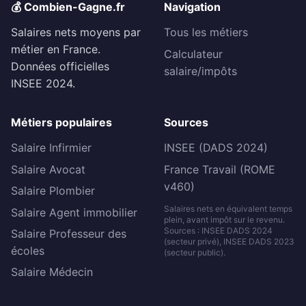
💰 Combien-Gagne.fr
Navigation
Salaires nets moyens par
Tous les métiers
métier en France.
Calculateur
Données officielles
salaire/impôts
INSEE 2024.
Métiers populaires
Sources
Salaire Infirmier
INSEE (DADS 2024)
Salaire Avocat
France Travail (ROME
v460)
Salaire Plombier
Salaires nets en équivalent temps
Salaire Agent immobilier
plein, avant impôt sur le revenu.
Sources : INSEE DADS 2024
Salaire Professeur des
(secteur privé), INSEE DADS 2023
écoles
(secteur public).
Salaire Médecin