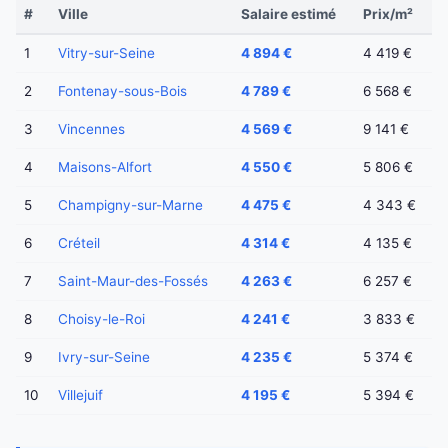
#
Ville
Salaire estimé
Prix/m²
1
Vitry-sur-Seine
4 894 €
4 419 €
2
Fontenay-sous-Bois
4 789 €
6 568 €
3
Vincennes
4 569 €
9 141 €
4
Maisons-Alfort
4 550 €
5 806 €
5
Champigny-sur-Marne
4 475 €
4 343 €
6
Créteil
4 314 €
4 135 €
7
Saint-Maur-des-Fossés
4 263 €
6 257 €
8
Choisy-le-Roi
4 241 €
3 833 €
9
Ivry-sur-Seine
4 235 €
5 374 €
10
Villejuif
4 195 €
5 394 €