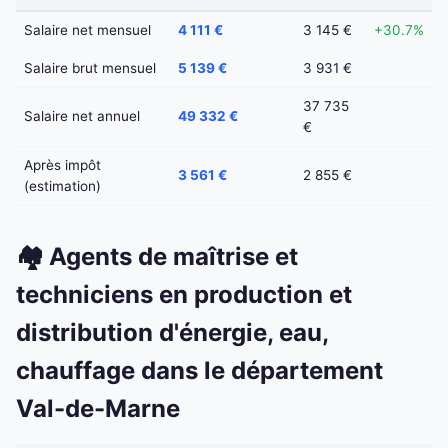
Salaire net mensuel
4 111 €
3 145 €
+30.7%
Salaire brut mensuel
5 139 €
3 931 €
37 735
Salaire net annuel
49 332 €
€
Après impôt
3 561 €
2 855 €
(estimation)
🏘️ Agents de maîtrise et
techniciens en production et
distribution d'énergie, eau,
chauffage dans le département
Val-de-Marne