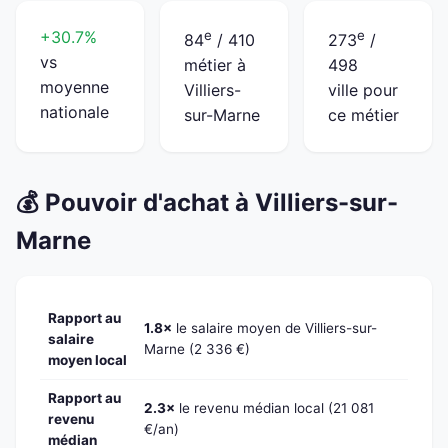
+30.7%
e
e
84
/ 410
273
/
vs
métier à
498
moyenne
Villiers-
ville pour
nationale
sur-Marne
ce métier
💰 Pouvoir d'achat à Villiers-sur-
Marne
Rapport au
1.8×
le salaire moyen de Villiers-sur-
salaire
Marne (2 336 €)
moyen local
Rapport au
2.3×
le revenu médian local (21 081
revenu
€/an)
médian