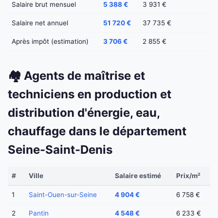
Salaire brut mensuel
5 388 €
3 931 €
Salaire net annuel
51 720 €
37 735 €
Après impôt (estimation)
3 706 €
2 855 €
🏘️ Agents de maîtrise et
techniciens en production et
distribution d'énergie, eau,
chauffage dans le département
Seine-Saint-Denis
#
Ville
Salaire estimé
Prix/m²
1
Saint-Ouen-sur-Seine
4 904 €
6 758 €
2
Pantin
4 548 €
6 233 €