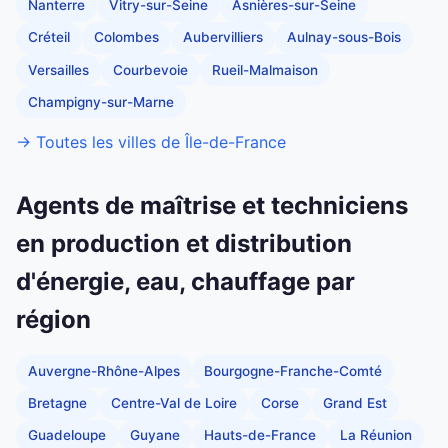
Nanterre
Vitry-sur-Seine
Asnières-sur-Seine
Créteil
Colombes
Aubervilliers
Aulnay-sous-Bois
Versailles
Courbevoie
Rueil-Malmaison
Champigny-sur-Marne
→ Toutes les villes de Île-de-France
Agents de maîtrise et techniciens
en production et distribution
d'énergie, eau, chauffage par
région
Auvergne-Rhône-Alpes
Bourgogne-Franche-Comté
Bretagne
Centre-Val de Loire
Corse
Grand Est
Guadeloupe
Guyane
Hauts-de-France
La Réunion