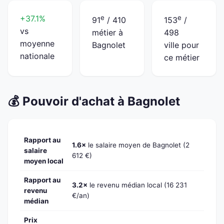
+37.1%
e
e
91
/ 410
153
/
vs
métier à
498
moyenne
Bagnolet
ville pour
nationale
ce métier
💰 Pouvoir d'achat à Bagnolet
Rapport au
1.6×
le salaire moyen de Bagnolet (2
salaire
612 €)
moyen local
Rapport au
3.2×
le revenu médian local (16 231
revenu
€/an)
médian
Prix