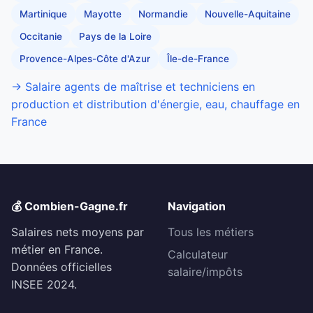
Martinique
Mayotte
Normandie
Nouvelle-Aquitaine
Occitanie
Pays de la Loire
Provence-Alpes-Côte d'Azur
Île-de-France
→ Salaire agents de maîtrise et techniciens en
production et distribution d'énergie, eau, chauffage en
France
💰 Combien-Gagne.fr
Navigation
Salaires nets moyens par
Tous les métiers
métier en France.
Calculateur
Données officielles
salaire/impôts
INSEE 2024.