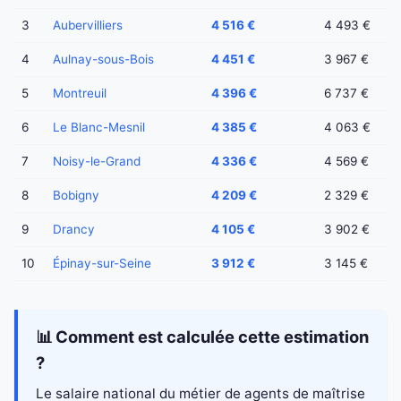
3
Aubervilliers
4 516 €
4 493 €
4
Aulnay-sous-Bois
4 451 €
3 967 €
5
Montreuil
4 396 €
6 737 €
6
Le Blanc-Mesnil
4 385 €
4 063 €
7
Noisy-le-Grand
4 336 €
4 569 €
8
Bobigny
4 209 €
2 329 €
9
Drancy
4 105 €
3 902 €
10
Épinay-sur-Seine
3 912 €
3 145 €
📊 Comment est calculée cette estimation
?
Le salaire national du métier de agents de maîtrise