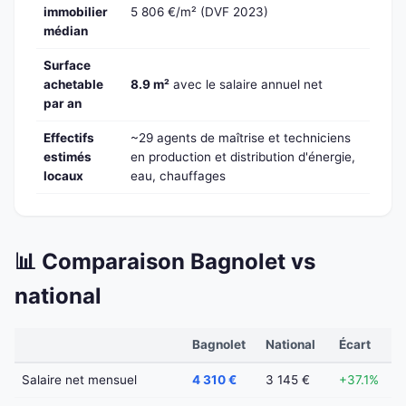
immobilier
5 806 €/m² (DVF 2023)
médian
Surface
achetable
8.9 m²
avec le salaire annuel net
par an
Effectifs
~29 agents de maîtrise et techniciens
estimés
en production et distribution d'énergie,
locaux
eau, chauffages
📊 Comparaison Bagnolet vs
national
Bagnolet
National
Écart
Salaire net mensuel
4 310 €
3 145 €
+37.1%