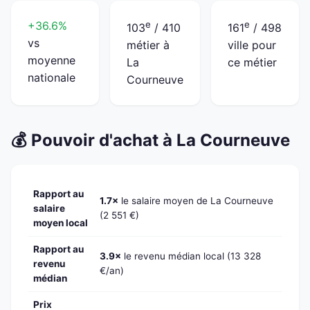
+36.6%
e
e
103
/ 410
161
/ 498
vs
métier à
ville pour
moyenne
La
ce métier
nationale
Courneuve
💰 Pouvoir d'achat à La Courneuve
Rapport au
1.7×
le salaire moyen de La Courneuve
salaire
(2 551 €)
moyen local
Rapport au
3.9×
le revenu médian local (13 328
revenu
€/an)
médian
Prix