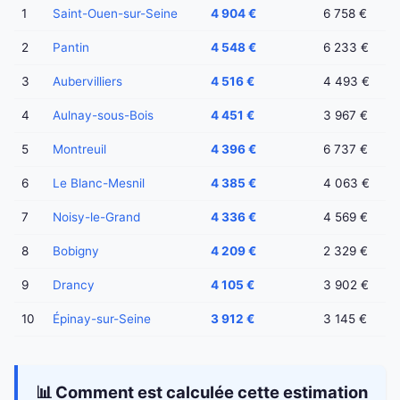
1
Saint-Ouen-sur-Seine
4 904 €
6 758 €
2
Pantin
4 548 €
6 233 €
3
Aubervilliers
4 516 €
4 493 €
4
Aulnay-sous-Bois
4 451 €
3 967 €
5
Montreuil
4 396 €
6 737 €
6
Le Blanc-Mesnil
4 385 €
4 063 €
7
Noisy-le-Grand
4 336 €
4 569 €
8
Bobigny
4 209 €
2 329 €
9
Drancy
4 105 €
3 902 €
10
Épinay-sur-Seine
3 912 €
3 145 €
📊 Comment est calculée cette estimation