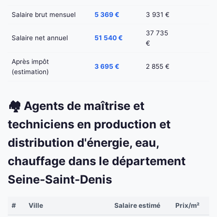
Salaire brut mensuel
5 369 €
3 931 €
37 735
Salaire net annuel
51 540 €
€
Après impôt
3 695 €
2 855 €
(estimation)
🏘️ Agents de maîtrise et
techniciens en production et
distribution d'énergie, eau,
chauffage dans le département
Seine-Saint-Denis
#
Ville
Salaire estimé
Prix/m²