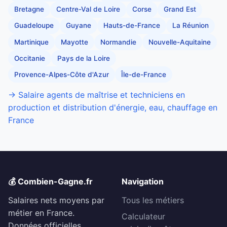
Bretagne
Centre-Val de Loire
Corse
Grand Est
Guadeloupe
Guyane
Hauts-de-France
La Réunion
Martinique
Mayotte
Normandie
Nouvelle-Aquitaine
Occitanie
Pays de la Loire
Provence-Alpes-Côte d'Azur
Île-de-France
→ Salaire agents de maîtrise et techniciens en
production et distribution d'énergie, eau, chauffage en
France
💰 Combien-Gagne.fr
Navigation
Salaires nets moyens par
Tous les métiers
métier en France.
Calculateur
Données officielles