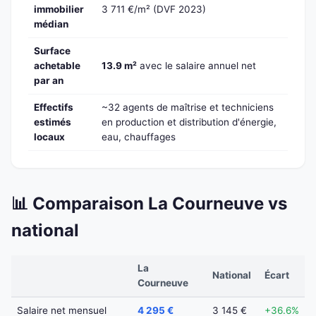
immobilier
3 711 €/m² (DVF 2023)
médian
Surface
achetable
13.9 m²
avec le salaire annuel net
par an
Effectifs
~32 agents de maîtrise et techniciens
estimés
en production et distribution d'énergie,
locaux
eau, chauffages
📊 Comparaison La Courneuve vs
national
La
National
Écart
Courneuve
Salaire net mensuel
4 295 €
3 145 €
+36.6%