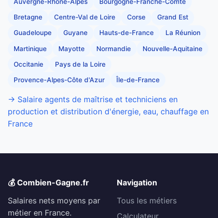
Auvergne-Rhône-Alpes
Bourgogne-Franche-Comté
Bretagne
Centre-Val de Loire
Corse
Grand Est
Guadeloupe
Guyane
Hauts-de-France
La Réunion
Martinique
Mayotte
Normandie
Nouvelle-Aquitaine
Occitanie
Pays de la Loire
Provence-Alpes-Côte d'Azur
Île-de-France
→ Salaire agents de maîtrise et techniciens en
production et distribution d'énergie, eau, chauffage en
France
💰 Combien-Gagne.fr
Navigation
Salaires nets moyens par
Tous les métiers
métier en France.
Calculateur