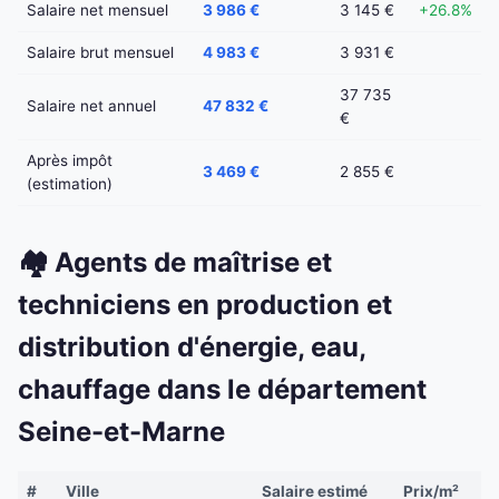
Salaire net mensuel
3 986 €
3 145 €
+26.8%
Salaire brut mensuel
4 983 €
3 931 €
37 735
Salaire net annuel
47 832 €
€
Après impôt
3 469 €
2 855 €
(estimation)
🏘️ Agents de maîtrise et
techniciens en production et
distribution d'énergie, eau,
chauffage dans le département
Seine-et-Marne
#
Ville
Salaire estimé
Prix/m²