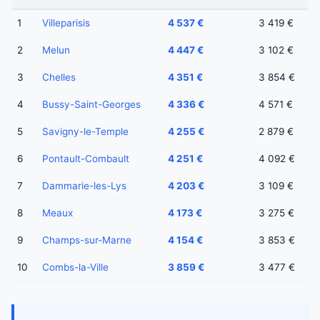
1
Villeparisis
4 537 €
3 419 €
2
Melun
4 447 €
3 102 €
3
Chelles
4 351 €
3 854 €
4
Bussy-Saint-Georges
4 336 €
4 571 €
5
Savigny-le-Temple
4 255 €
2 879 €
6
Pontault-Combault
4 251 €
4 092 €
7
Dammarie-les-Lys
4 203 €
3 109 €
8
Meaux
4 173 €
3 275 €
9
Champs-sur-Marne
4 154 €
3 853 €
10
Combs-la-Ville
3 859 €
3 477 €