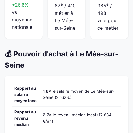
+26.8%
e
e
82
/ 410
385
/
vs
métier à
498
moyenne
Le Mée-
ville pour
nationale
sur-Seine
ce métier
💰 Pouvoir d'achat à Le Mée-sur-
Seine
Rapport au
1.8×
le salaire moyen de Le Mée-sur-
salaire
Seine (2 162 €)
moyen local
Rapport au
2.7×
le revenu médian local (17 634
revenu
€/an)
médian