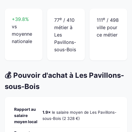
+39.8%
e
e
77
/ 410
111
/ 498
vs
métier à
ville pour
moyenne
Les
ce métier
nationale
Pavillons-
sous-Bois
💰 Pouvoir d'achat à Les Pavillons-
sous-Bois
Rapport au
1.9×
le salaire moyen de Les Pavillons-
salaire
sous-Bois (2 328 €)
moyen local