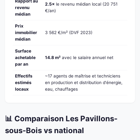
Rapport au
2.5×
le revenu médian local (20 751
revenu
€/an)
médian
Prix
immobilier
3 562 €/m² (DVF 2023)
médian
Surface
achetable
14.8 m²
avec le salaire annuel net
par an
Effectifs
~17 agents de maîtrise et techniciens
estimés
en production et distribution d'énergie,
locaux
eau, chauffages
📊 Comparaison Les Pavillons-
sous-Bois vs national