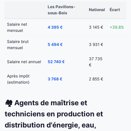
Les Pavillons-
National
Écart
sous-Bois
Salaire net
4 395 €
3 145 €
+39.8%
mensuel
Salaire brut
5 494 €
3 931 €
mensuel
37 735
Salaire net annuel
52 740 €
€
Après impôt
3 768 €
2 855 €
(estimation)
🏘️ Agents de maîtrise et
techniciens en production et
distribution d'énergie, eau,