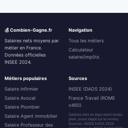
💰 Combien-Gagne.fr
Navigation
Salaires nets moyens par
Tous les métiers
métier en France.
Calculateur
Données officielles
salaire/impôts
INSEE 2024.
Métiers populaires
Sources
Salaire Infirmier
INSEE (DADS 2024)
Salaire Avocat
France Travail (ROME
v460)
Salaire Plombier
Salaires nets en équivalent temps
Salaire Agent immobilier
plein, avant impôt sur le revenu.
Sources : INSEE DADS 2024
Salaire Professeur des