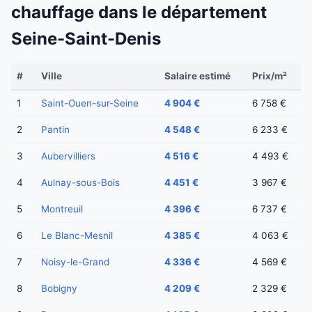
chauffage dans le département
Seine-Saint-Denis
#
Ville
Salaire estimé
Prix/m²
1
Saint-Ouen-sur-Seine
4 904 €
6 758 €
2
Pantin
4 548 €
6 233 €
3
Aubervilliers
4 516 €
4 493 €
4
Aulnay-sous-Bois
4 451 €
3 967 €
5
Montreuil
4 396 €
6 737 €
6
Le Blanc-Mesnil
4 385 €
4 063 €
7
Noisy-le-Grand
4 336 €
4 569 €
8
Bobigny
4 209 €
2 329 €