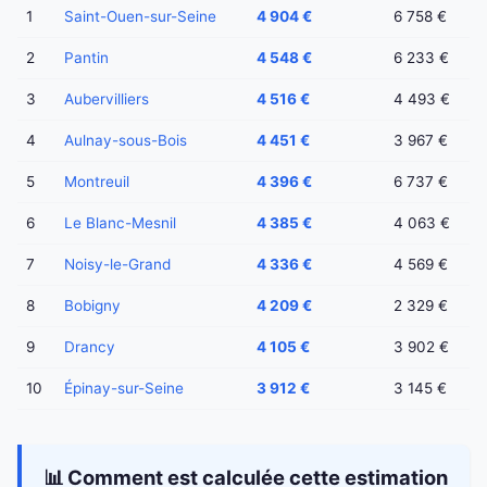
1
Saint-Ouen-sur-Seine
4 904 €
6 758 €
2
Pantin
4 548 €
6 233 €
3
Aubervilliers
4 516 €
4 493 €
4
Aulnay-sous-Bois
4 451 €
3 967 €
5
Montreuil
4 396 €
6 737 €
6
Le Blanc-Mesnil
4 385 €
4 063 €
7
Noisy-le-Grand
4 336 €
4 569 €
8
Bobigny
4 209 €
2 329 €
9
Drancy
4 105 €
3 902 €
10
Épinay-sur-Seine
3 912 €
3 145 €
📊 Comment est calculée cette estimation