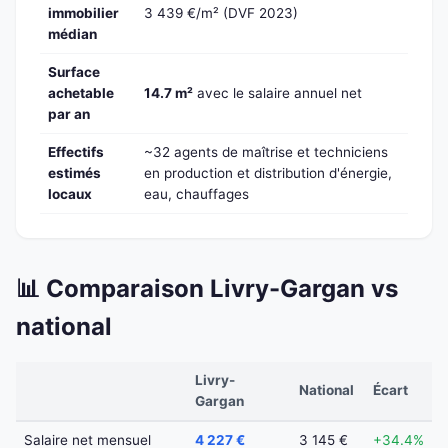
immobilier
3 439 €/m² (DVF 2023)
médian
Surface
achetable
14.7 m²
avec le salaire annuel net
par an
Effectifs
~32 agents de maîtrise et techniciens
estimés
en production et distribution d'énergie,
locaux
eau, chauffages
📊 Comparaison Livry-Gargan vs
national
Livry-
National
Écart
Gargan
Salaire net mensuel
4 227 €
3 145 €
+34.4%