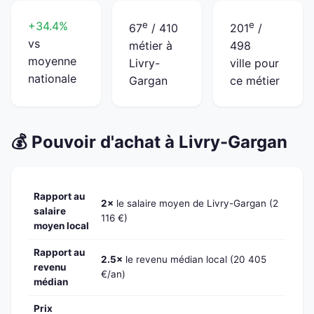
+34.4%
e
e
67
/ 410
201
/
vs
métier à
498
moyenne
Livry-
ville pour
nationale
Gargan
ce métier
💰 Pouvoir d'achat à Livry-Gargan
Rapport au
2×
le salaire moyen de Livry-Gargan (2
salaire
116 €)
moyen local
Rapport au
2.5×
le revenu médian local (20 405
revenu
€/an)
médian
Prix