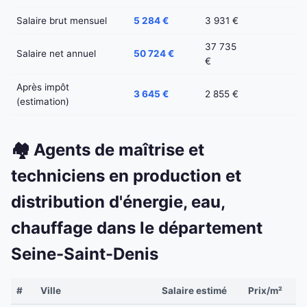
Salaire brut mensuel
5 284 €
3 931 €
37 735
Salaire net annuel
50 724 €
€
Après impôt
3 645 €
2 855 €
(estimation)
🏘️ Agents de maîtrise et
techniciens en production et
distribution d'énergie, eau,
chauffage dans le département
Seine-Saint-Denis
#
Ville
Salaire estimé
Prix/m²