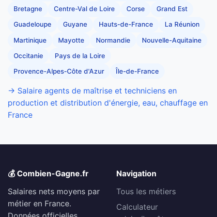
Bretagne
Centre-Val de Loire
Corse
Grand Est
Guadeloupe
Guyane
Hauts-de-France
La Réunion
Martinique
Mayotte
Normandie
Nouvelle-Aquitaine
Occitanie
Pays de la Loire
Provence-Alpes-Côte d'Azur
Île-de-France
→ Salaire agents de maîtrise et techniciens en
production et distribution d'énergie, eau, chauffage en
France
💰 Combien-Gagne.fr
Navigation
Salaires nets moyens par
Tous les métiers
métier en France.
Calculateur
Données officielles