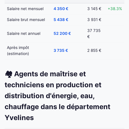
Salaire net mensuel
4 350 €
3 145 €
+38.3%
Salaire brut mensuel
5 438 €
3 931 €
37 735
Salaire net annuel
52 200 €
€
Après impôt
3 735 €
2 855 €
(estimation)
🏘️ Agents de maîtrise et
techniciens en production et
distribution d'énergie, eau,
chauffage dans le département
Yvelines