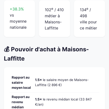
+38.3%
e
e
102
/ 410
134
/
vs
métier à
498
moyenne
Maisons-
ville pour
nationale
Laffitte
ce métier
💰 Pouvoir d'achat à Maisons-
Laffitte
Rapport au
1.5×
le salaire moyen de Maisons-
salaire
Laffitte (2 896 €)
moyen local
Rapport au
1.5×
le revenu médian local (33 847
revenu
€/an)
médian