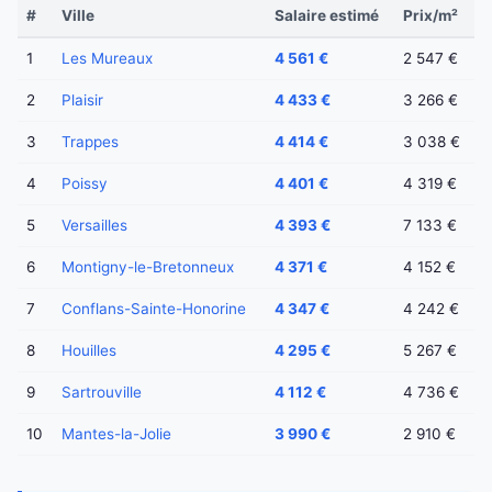
#
Ville
Salaire estimé
Prix/m²
1
Les Mureaux
4 561 €
2 547 €
2
Plaisir
4 433 €
3 266 €
3
Trappes
4 414 €
3 038 €
4
Poissy
4 401 €
4 319 €
5
Versailles
4 393 €
7 133 €
6
Montigny-le-Bretonneux
4 371 €
4 152 €
7
Conflans-Sainte-Honorine
4 347 €
4 242 €
8
Houilles
4 295 €
5 267 €
9
Sartrouville
4 112 €
4 736 €
10
Mantes-la-Jolie
3 990 €
2 910 €