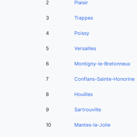
2
Plaisir
3
Trappes
4
Poissy
5
Versailles
6
Montigny-le-Bretonneux
7
Conflans-Sainte-Honorine
8
Houilles
9
Sartrouville
10
Mantes-la-Jolie