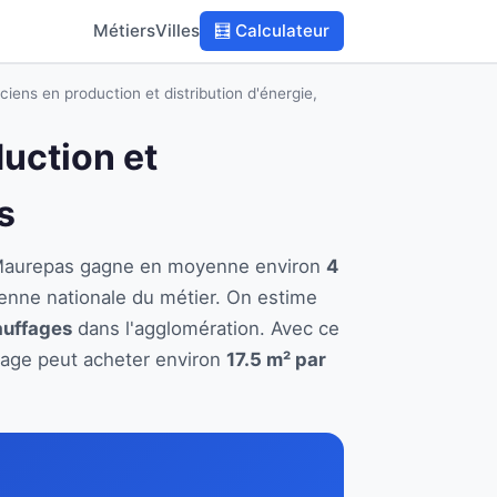
Métiers
Villes
🧮 Calculateur
ciens en production et distribution d'énergie,
duction et
s
 à Maurepas gagne en moyenne environ
4
enne nationale du métier. On estime
auffages
dans l'agglomération. Avec ce
ffage peut acheter environ
17.5 m² par