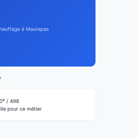
 chauffage à Maurepas
→
e
0
/ 498
ille pour ce métier