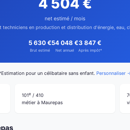
4 504 €
net estimé / mois
t techniciens en production et distribution d'énergie, eau,
5 630 €
54 048 €
3 847 €
Brut estimé
Net annuel
Après impôt*
*Estimation pour un célibataire sans enfant.
Personnaliser 
e
101
/ 410
7
métier à Maurepas
v
epas