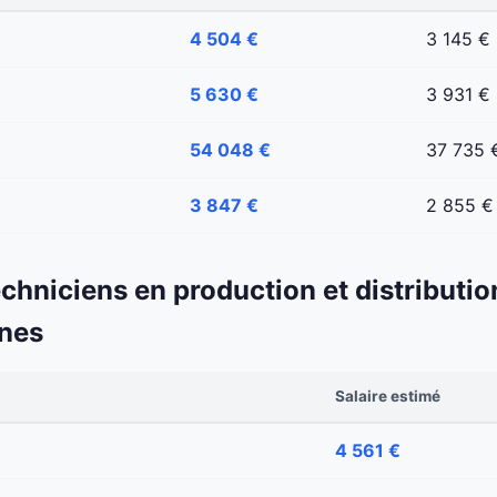
4 504 €
3 145 €
5 630 €
3 931 €
54 048 €
37 735 
3 847 €
2 855 €
echniciens en production et distributio
ines
Salaire estimé
4 561 €