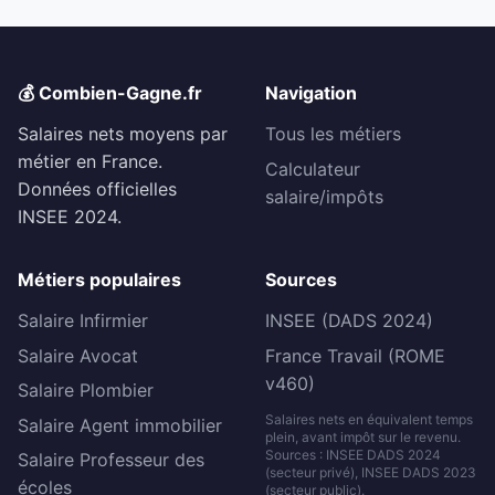
💰 Combien-Gagne.fr
Navigation
Salaires nets moyens par
Tous les métiers
métier en France.
Calculateur
Données officielles
salaire/impôts
INSEE 2024.
Métiers populaires
Sources
Salaire Infirmier
INSEE (DADS 2024)
Salaire Avocat
France Travail (ROME
v460)
Salaire Plombier
Salaires nets en équivalent temps
Salaire Agent immobilier
plein, avant impôt sur le revenu.
Sources : INSEE DADS 2024
Salaire Professeur des
(secteur privé), INSEE DADS 2023
écoles
(secteur public).