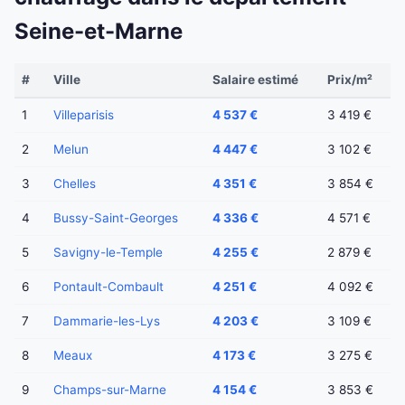
Seine-et-Marne
#
Ville
Salaire estimé
Prix/m²
1
Villeparisis
4 537 €
3 419 €
2
Melun
4 447 €
3 102 €
3
Chelles
4 351 €
3 854 €
4
Bussy-Saint-Georges
4 336 €
4 571 €
5
Savigny-le-Temple
4 255 €
2 879 €
6
Pontault-Combault
4 251 €
4 092 €
7
Dammarie-les-Lys
4 203 €
3 109 €
8
Meaux
4 173 €
3 275 €
9
Champs-sur-Marne
4 154 €
3 853 €