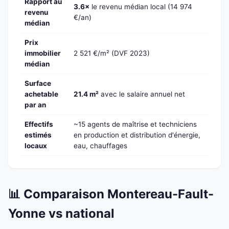
Rapport au
3.6×
le revenu médian local (14 974
revenu
€/an)
médian
Prix
immobilier
2 521 €/m² (DVF 2023)
médian
Surface
achetable
21.4 m²
avec le salaire annuel net
par an
Effectifs
~15 agents de maîtrise et techniciens
estimés
en production et distribution d'énergie,
locaux
eau, chauffages
📊 Comparaison Montereau-Fault-
Yonne vs national