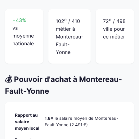
+43%
e
e
102
/ 410
72
/ 498
vs
métier à
ville pour
moyenne
Montereau-
ce métier
nationale
Fault-
Yonne
💰 Pouvoir d'achat à Montereau-
Fault-Yonne
Rapport au
1.8×
le salaire moyen de Montereau-
salaire
Fault-Yonne (2 491 €)
moyen local