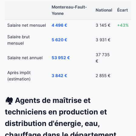
Montereau-Fault-
National
Écart
Yonne
Salaire net mensuel
4 496 €
3 145 €
+43%
Salaire brut
5 620 €
3 931 €
mensuel
37 735
Salaire net annuel
53 952 €
€
Après impôt
3 842 €
2 855 €
(estimation)
🏘️ Agents de maîtrise et
techniciens en production et
distribution d'énergie, eau,
chauffage dans le département