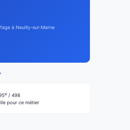
ffage à Neuilly-sur-Marne
→
e
95
/ 498
ille pour ce métier