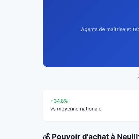
Agents de maîtrise et te
+34.8%
vs moyenne nationale
💰 Pouvoir d'achat à Neui