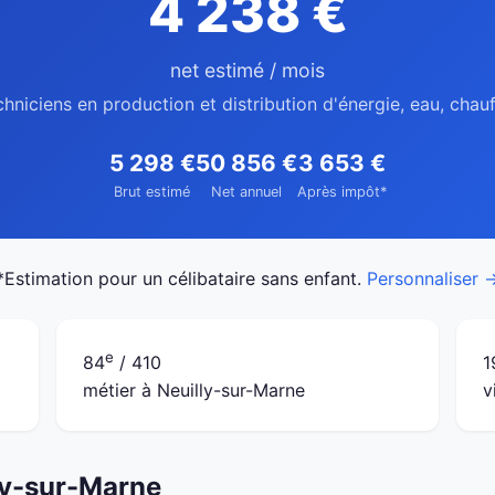
4 238 €
net estimé / mois
chniciens en production et distribution d'énergie, eau, chau
5 298 €
50 856 €
3 653 €
Brut estimé
Net annuel
Après impôt*
*Estimation pour un célibataire sans enfant.
Personnaliser 
e
84
/ 410
1
métier à Neuilly-sur-Marne
v
lly-sur-Marne