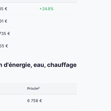
45 €
+34.8%
31 €
735 €
55 €
n d'énergie, eau, chauffage
Prix/m²
6 758 €