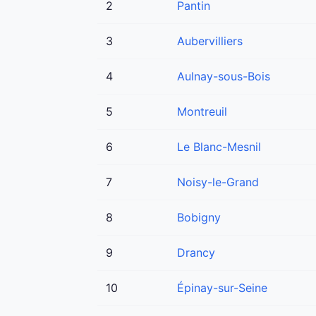
2
Pantin
3
Aubervilliers
4
Aulnay-sous-Bois
5
Montreuil
6
Le Blanc-Mesnil
7
Noisy-le-Grand
8
Bobigny
9
Drancy
10
Épinay-sur-Seine