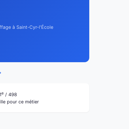
ffage à Saint-Cyr-l'École
→
e
1
/ 498
ille pour ce métier