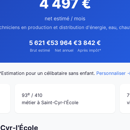
4 497 €
net estimé / mois
chniciens en production et distribution d'énergie, eau, chau
5 621 €
53 964 €
3 842 €
Brut estimé
Net annuel
Après impôt*
*Estimation pour un célibataire sans enfant.
Personnaliser 
e
93
/ 410
7
métier à Saint-Cyr-l'École
v
-Cyr-l'École