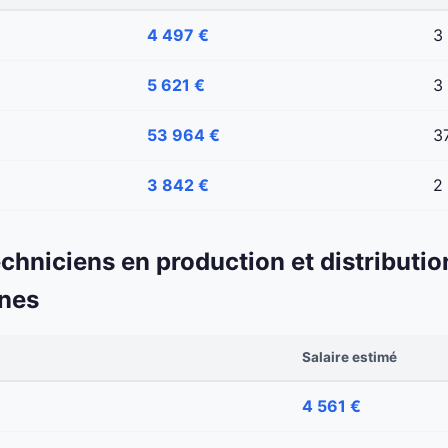
4 497 €
3
5 621 €
3
53 964 €
3
3 842 €
2
echniciens en production et distributio
ines
Salaire estimé
4 561 €