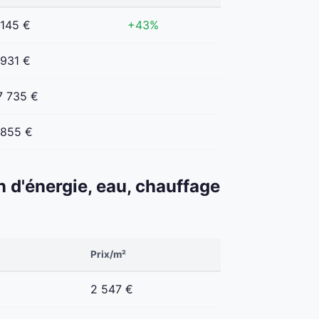
 145 €
+43%
 931 €
7 735 €
 855 €
n d'énergie, eau, chauffage
Prix/m²
2 547 €