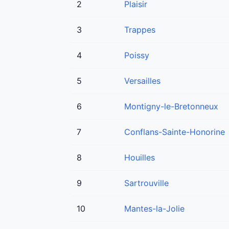
2
Plaisir
3
Trappes
4
Poissy
5
Versailles
6
Montigny-le-Bretonneux
7
Conflans-Sainte-Honorine
8
Houilles
9
Sartrouville
10
Mantes-la-Jolie